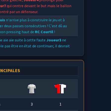
ur7
qui centre devant le but mais le ballon
ontré par un défenseur.
uis
n'arrive plus à construire le jeu et à
er deux passes consécutives ! C'est dû au
bon pressing haut de
RC Courtil
!
e aïe aïe suite à cette faute
Joueur3
ne
e pas être en état de continuer, il devrait
er ses coéquipiers !
Joueur3
dribble deux adversaires, mais
ur9
décide d'employer la manière forte
INCIPALES
mettre fin à ces dribbles ! Faute
cutable !
Joueur4
n'arrive pas à stopper
Joueur2
,
 il tire son maillot. Faute indiscutable .
rture de
Joueur6
dans le dos de la défense
s
3
1
 magnifique intervention de
Joueur4
qui