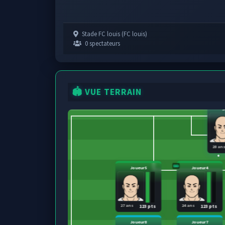
Stade FC louis (FC louis)
0 spectateurs
🏟️ VUE TERRAIN
J
28 an
Joueur5
Joueur4
27 ans
24 ans
123 pts
123 pts
Joueur8
Joueur7