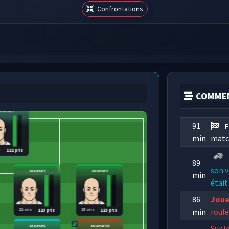
Confrontations
COMMEN
oueur1
91
F
min
matc
s
121 pts
89
son v
Joueur3
Joueur2
min
était
86
Joue
22 ans
28 ans
min
roule
123 pts
123 pts
Joueur6
Joueur10
Sur l