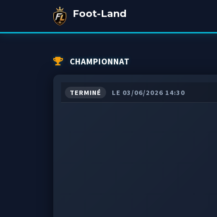
Foot-Land
CHAMPIONNAT
TERMINÉ
LE 03/06/2026 14:30