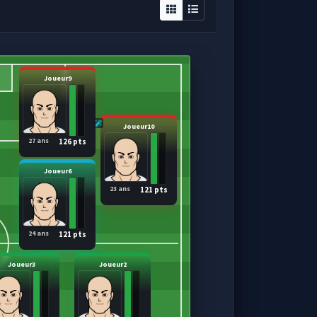
Joueur9
Joueur10
27 ans
126 pts
Joueur6
23 ans
121 pts
24 ans
121 pts
Joueur3
Joueur2