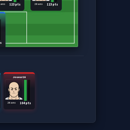
 ans
28 ans
123 pts
123 pts
ts
Joueur16
26 ans
104 pts