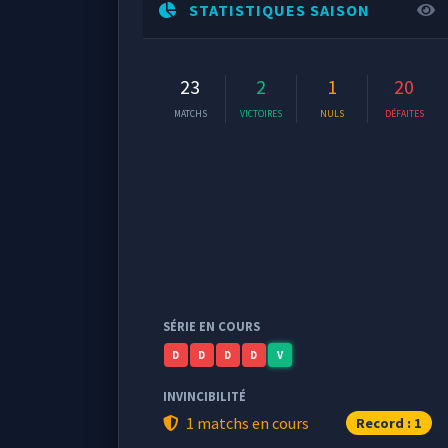
STATISTIQUES SAISON
23
2
1
20
MATCHS
VICTOIRES
NULS
DÉFAITES
SÉRIE EN COURS
D
D
D
D
V
INVINCIBILITÉ
1 matchs en cours
Record : 1