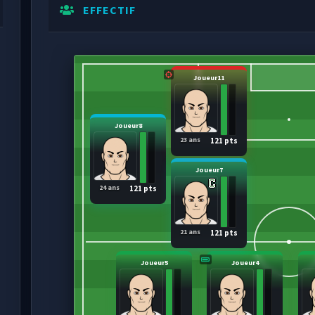
EFFECTIF
Joueur11
Joueur8
23 ans
121 pts
Joueur7
24 ans
121 pts
21 ans
121 pts
Joueur5
Joueur4