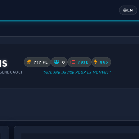
EN
Englis
IS
??? FL
0
793E
865
EGENDCAOCH
"AUCUNE DEVISE POUR LE MOMENT"