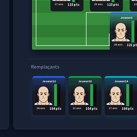
27 ans
25 ans
22
123 pts
123 pts
Joueur1
28 ans
121 p
Remplaçants
Joueur12
Joueur13
Joueur14
26 ans
21 ans
27 ans
104 pts
104 pts
104 pts