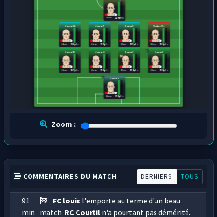
29 ans
124 pts
Joueur14
Joueur7
Joueur8
Raphael F...
24 ans
26 ans
26 ans
23 ans
110 pts
128 pts
123 pts
136 pts
Joueur13
Joueur4
Joueur3
Joueur2
26 ans
21 ans
25 ans
26 ans
107 pts
128 pts
128 pts
128 pts
Joueur1
22 ans
128 pts
Zoom :
COMMENTAIRES DU MATCH
DERNIERS
TOUS
91
FC louis
l'emporte au terme d'un beau
min
match.
RC Courtil
n'a pourtant pas démérité.