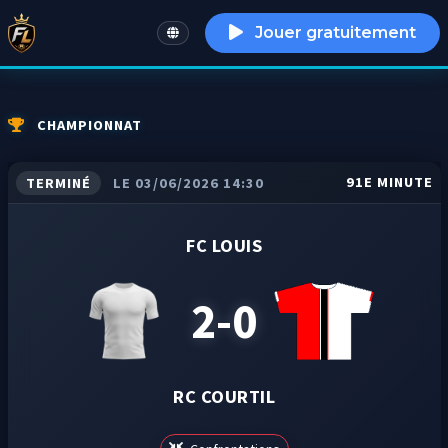
Jouer gratuitement
English
CHAMPIONNAT
91E MINUTE
TERMINÉ
LE 03/06/2026 14:30
FC LOUIS
2-0
RC COURTIL