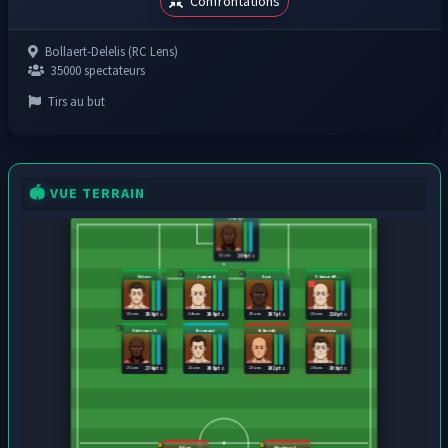
Confrontations
Bollaert-Delelis (RC Lens)
35000 spectateurs
Tirs au but
🏟️ VUE TERRAIN
Itandje
23 ans
264 pts
Sikora
Joueur4
Sarr
Edouard R...
23 ans
24 ans
25 ans
21 ans
309 pts
309 pts
307 pts
310 pts
Dufrenne.G
Bermont
Sibierski
Moreira
27 ans
23 ans
23 ans
26 ans
274 pts
308 pts
302 pts
306 pts
Bilou
Maghnes A...