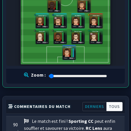
31 ans
24 ans
244 pts
254 pts
Guich Specq
PO Porquet
Axel Muller
JY Guiselain
26 ans
26 ans
24 ans
27 ans
254 pts
255 pts
252 pts
249 pts
Charles M...
Anthony C...
Gwen Vogue
Clem Tirm...
22 ans
29 ans
26 ans
27 ans
252 pts
284 pts
248 pts
253 pts
Franck Di...
24 ans
300 pts
Zoom :
COMMENTAIRES DU MATCH
DERNIERS
TOUS
Le match est fini !
Sporting CC
peut enfin
90
souffler et savourer sa victoire.
RC Lens
aura