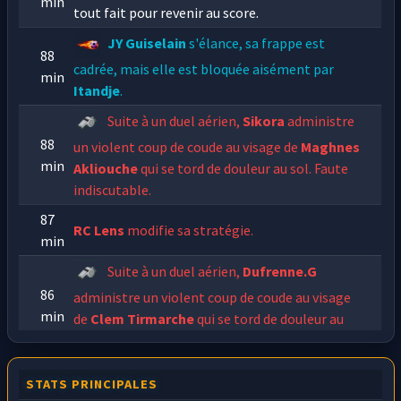
min
tout fait pour revenir au score.
JY Guiselain
s'élance, sa frappe est
88
cadrée, mais elle est bloquée aisément par
min
Itandje
.
Suite à un duel aérien,
Sikora
administre
88
un violent coup de coude au visage de
Maghnes
min
Akliouche
qui se tord de douleur au sol. Faute
indiscutable.
87
RC Lens
modifie sa stratégie.
min
Suite à un duel aérien,
Dufrenne.G
86
administre un violent coup de coude au visage
min
de
Clem Tirmarche
qui se tord de douleur au
sol. Faute indiscutable.
Grosse faute de
qui vient charger
PO
84
STATS PRINCIPALES
min
Porquet
par derrière.