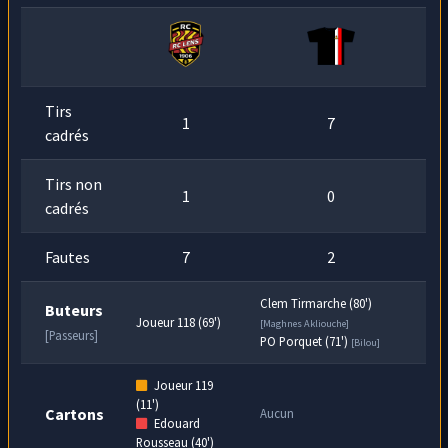
Tirs
1
7
cadrés
Tirs non
1
0
cadrés
Fautes
7
2
Clem Tirmarche (80')
Buteurs
Joueur 118 (69')
[Maghnes Akliouche]
[Passeurs]
PO Porquet (71')
[Bilou]
Joueur 119
(11')
Cartons
Aucun
Edouard
Rousseau (40')