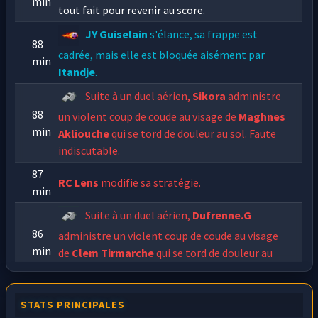
min
tout fait pour revenir au score.
JY Guiselain
s'élance, sa frappe est
88
cadrée, mais elle est bloquée aisément par
min
Itandje
.
Suite à un duel aérien,
Sikora
administre
88
un violent coup de coude au visage de
Maghnes
min
Akliouche
qui se tord de douleur au sol. Faute
indiscutable.
87
RC Lens
modifie sa stratégie.
min
Suite à un duel aérien,
Dufrenne.G
86
administre un violent coup de coude au visage
min
de
Clem Tirmarche
qui se tord de douleur au
sol. Faute indiscutable.
Grosse faute de
qui vient charger
PO
84
STATS PRINCIPALES
min
Porquet
par derrière.