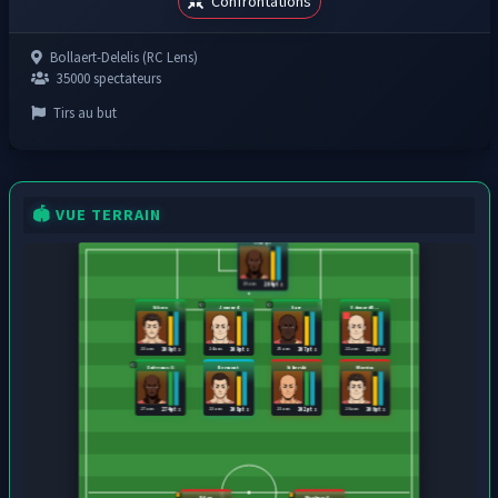
Confrontations
Bollaert-Delelis (RC Lens)
35000 spectateurs
Tirs au but
🏟️ VUE TERRAIN
Itandje
23 ans
264 pts
Sikora
Joueur4
Sarr
Edouard R...
23 ans
24 ans
25 ans
21 ans
309 pts
309 pts
307 pts
310 pts
Dufrenne.G
Bermont
Sibierski
Moreira
27 ans
23 ans
23 ans
26 ans
274 pts
308 pts
302 pts
306 pts
Bilou
Maghnes A...