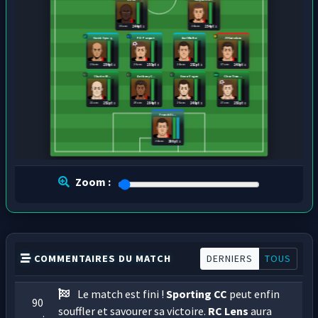
31 ans
24 ans
244 pts
254 pts
Guich Specq
PO Porquet
Axel Muller
JY Guiselain
26 ans
26 ans
24 ans
27 ans
254 pts
255 pts
252 pts
249 pts
Charles M...
Anthony C...
Gwen Vogue
Clem Tirm...
22 ans
29 ans
26 ans
27 ans
252 pts
284 pts
248 pts
253 pts
Franck Di...
24 ans
300 pts
Zoom :
COMMENTAIRES DU MATCH
DERNIERS
TOUS
Le match est fini !
Sporting CC
peut enfin
90
souffler et savourer sa victoire.
RC Lens
aura