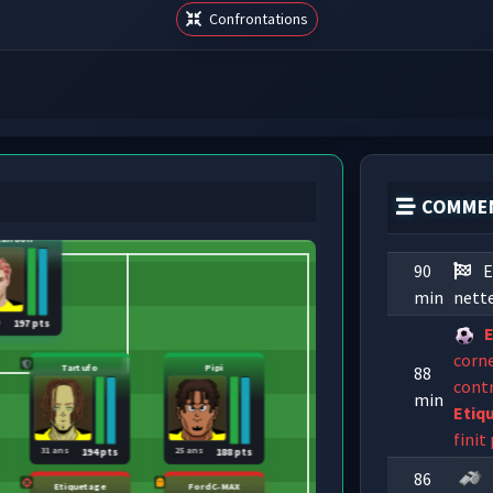
Confrontations
COMMEN
ean bon
90
E
min
nette
s
197 pts
corn
Tartufo
Pipi
88
contr
min
Etiq
finit
31 ans
25 ans
194 pts
188 pts
86
Etiquetage
Ford C-MAX