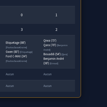
0
1
3
2
Qiwa (73')
Etiquetage (88')
Qara (70')
[Benjamin
[FoutouSauceGraine]
André]
Gwen (83')
[Etiquetage]
Bouaddi (54')
[Qara]
Ford C-MAX (34')
Benjamin André
[FoutouSauceGraine]
(38')
[Giroud]
Aucun
Aucun
Aucun
Aucun