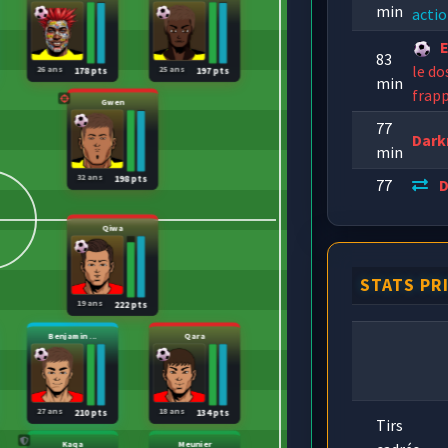
min
actio
83
le do
26 ans
25 ans
178 pts
197 pts
min
frapp
Gwen
77
Dark
min
32 ans
198 pts
77
D
min
Etiq
Qiwa
STATS PR
19 ans
222 pts
Benjamin ...
Qara
27 ans
18 ans
210 pts
134 pts
Tirs
Kaqa
Meunier