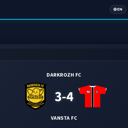
EN
Englis
DARKROZH FC
3-4
VANSTA FC