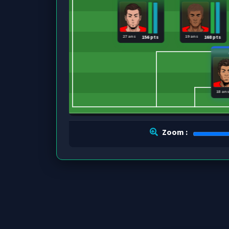
27 ans
19 ans
156 pts
168 pts
18 an
Zoom :