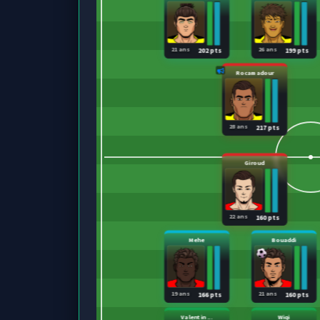
21 ans
26 ans
202 pts
199 pts
Rocamadour
28 ans
217 pts
Giroud
22 ans
160 pts
Mehe
Bouaddi
19 ans
21 ans
166 pts
160 pts
Valentin ...
Wiqi