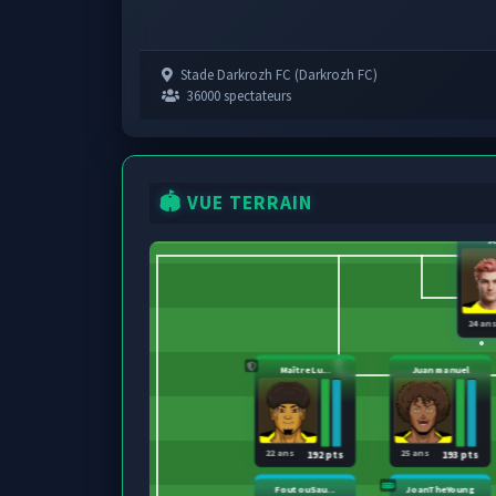
Stade Darkrozh FC (Darkrozh FC)
36000 spectateurs
🏟️ VUE TERRAIN
J
24 an
Maître Lu...
Juan manuel
22 ans
25 ans
192 pts
193 pts
FoutouSau...
JoanTheYoung