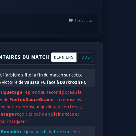
Tirs au but
TAIRES DU MATCH
DERNIERS
TOUS
t l'arbitre siffle la fin du match sur cette
 victoire de
Vansta FC
face à
Darkrozh FC
Etiquetage
reprend au second poteau le
er de
FoutouSauceGraine
, sa reprise est
ée par le défenseur qui dégage en force,
uetage
reçoit la balle en pleine tête et
 par marquer !
Bouaddi
ne joue pas le ballon sur cette