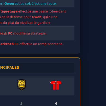
n !
Gwen
est au sol. C'est une faute.
Etiquetage
effectue une passe lobée dans
s de la défense pour
Gwen
, qui d'une
e du plat du pied bat le gardien.
rozh FC
modifie sa stratégie.
arkrozh FC
effectue un remplacement.
uetage
prend la place de
Malaga
.
INCIPALES
5
4