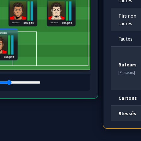
cadrés
Tirs non
cadrés
19 ans
24 ans
195 pts
195 pts
Qepu
Fautes
s
166 pts
Buteurs
[Passeurs]
Cartons
Blessés