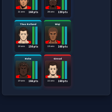
21 ans
26 ans
160 pts
130 pts
Theo Rolland
Wiqi
20 ans
19 ans
150 pts
168 pts
Mehe
Giroud
19 ans
22 ans
166 pts
160 pts