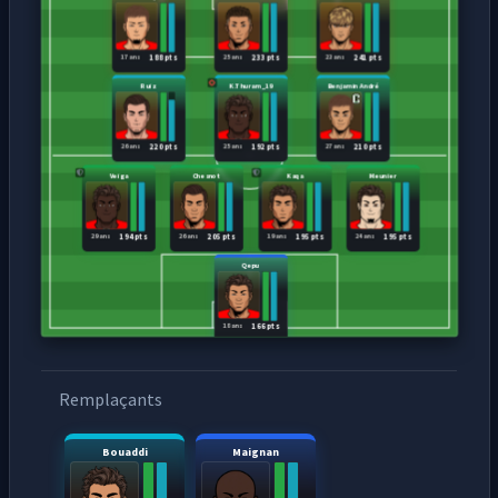
17 ans
25 ans
23 ans
188 pts
233 pts
241 pts
Ruiz
K.Thuram_19
Benjamin André
26 ans
25 ans
27 ans
220 pts
192 pts
210 pts
Veiga
Chesnot
Kaqa
Meunier
29 ans
26 ans
19 ans
24 ans
194 pts
205 pts
195 pts
195 pts
Qepu
18 ans
166 pts
Remplaçants
Bouaddi
Maignan