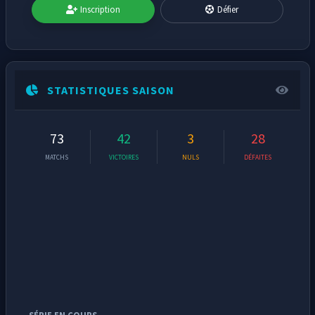
Inscription
Défier
STATISTIQUES SAISON
73
42
3
28
MATCHS
VICTOIRES
NULS
DÉFAITES