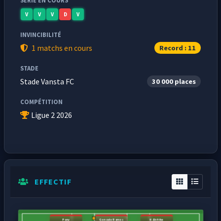
SÉRIE EN COURS
V
V
V
D
V
INVINCIBILITÉ
1 matchs en cours
Record : 11
STADE
Stade Vansta FC
30 000 places
COMPÉTITION
Ligue 2 2026
EFFECTIF
Pany
Gonzalo Ramos
H.Ekitike