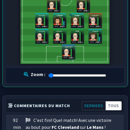
26 ans
27 ans
120 pts
105 pts
Isaac Joly
D.MATSUI
ROMARIC
Jacques M...
24 ans
30 ans
26 ans
25 ans
124 pts
202 pts
211 pts
122 pts
Leo Boyer
Florian L...
L.BAAL
Tussgnak
28 ans
25 ans
28 ans
28 ans
120 pts
122 pts
106 pts
174 pts
Adam Payet
21 ans
128 pts
Zoom :
COMMENTAIRES DU MATCH
DERNIERS
TOUS
92
C'est fini! Quel match! Avec une victoire
min
au bout pour
FC Cleveland
sur
Le Mans
!