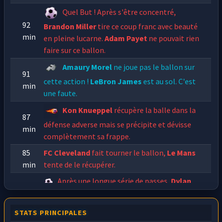
Quel But ! Après s'être concentré,
92
Brandon Miller
tire ce coup franc avec beauté
min
en pleine lucarne.
Adam Payet
ne pouvait rien
faire sur ce ballon.
Amaury Morel
ne joue pas le ballon sur
91
cette action !
LeBron James
est au sol. C'est
min
une faute.
Kon Knueppel
récupère la balle dans la
87
défense adverse mais se précipite et dévisse
min
complètement sa frappe.
85
FC Cleveland
fait tourner le ballon,
Le Mans
min
tente de le récupérer.
Après une longue série de passes,
Dylan
83
Harper
décale pour
Brandon Miller
, qui d'une
min
frappe puissante mystifie le gardien ! Bien
STATS PRINCIPALES
joué !