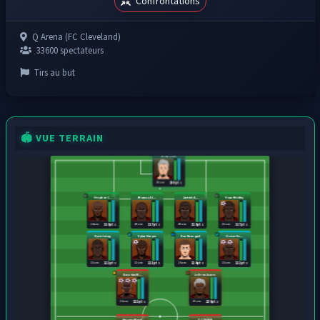
Confrontations
Q Arena (FC Cleveland)
33600 spectateurs
Tirs au but
🏟️ VUE TERRAIN
Kevin Love
28 ans
200 pts
Stephon C...
Moussa Di...
Jarrett A...
Evan Mobley
24 ans
20 ans
20 ans
23 ans
316 pts
317 pts
316 pts
317 pts
Kyrie Irving
Dylan Harper
Kon Knueppel
Darius Ga...
21 ans
22 ans
26 ans
21 ans
323 pts
323 pts
324 pts
322 pts
Brandon M...
LeBron James
26 ans
25 ans
323 pts
239 pts
Amaury Morel
D.COUSIN