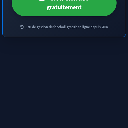
51
3 contre 2, il passe à
Moussa Diabaté
qui va
gratuitement
min
s'enfermer au point de corner et perd le
ballon .. c'est bien dommage!
Lourde frappe de
Dylan Harper
que dévie
46
Jeu de gestion de football gratuit en ligne depuis 2004
malheureusement
L.BAAL
qui trompe son
min
propre gardien.
Et c'est reparti pour une seconde période.
45
L'équipe
Le Mans
va devoir batailler si elle
min
veut s'imposer.
C'est la fin de cette première mi-temps. Les
45+1
équipes rentrent aux vestiaires pour 15
min
minutes sur le score de 3 buts à 2 pour
FC
Cleveland
.
Buuuuut !
Darius Garland
effectue un
42
grand pont sur
Leo Boyer
et bat le gardien
min
d'une frappe croisée imparable !
Sur cette frappe enroulée à l'entrée de
40