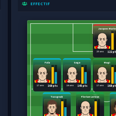
EFFECTIF
Jacques Marie
25 ans
122 p
Fala
Saga
Magi
17 ans
16 ans
17 ans
168 pts
145 pts
168 p
Tussgnak
Florian Leroux