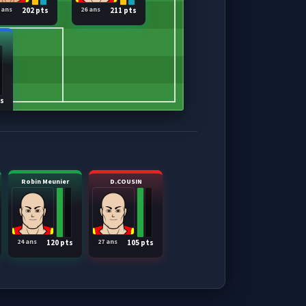
 ans
26 ans
202 pts
211 pts
ts
Robin Meunier
D.COUSIN
24 ans
27 ans
120 pts
105 pts