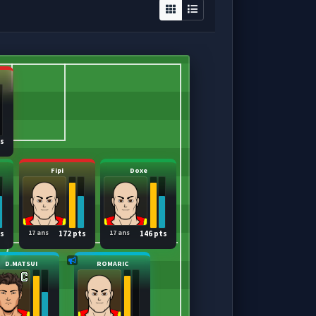
ts
Fipi
Doxe
17 ans
17 ans
ts
172 pts
146 pts
D.MATSUI
ROMARIC