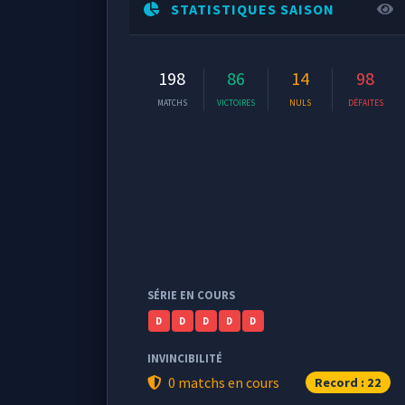
STATISTIQUES SAISON
198
86
14
98
MATCHS
VICTOIRES
NULS
DÉFAITES
SÉRIE EN COURS
D
D
D
D
D
INVINCIBILITÉ
0 matchs en cours
Record : 22