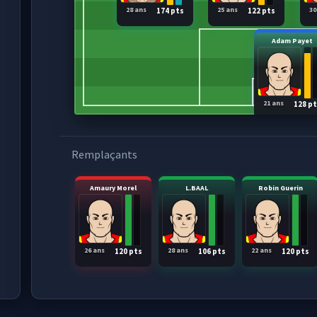
28 ans
25 ans
30
174 pts
122 pts
Adam Payet
21 ans
128 p
Remplaçants
Amaury Morel
L.BAAL
Robin Guerin
26 ans
28 ans
22 ans
120 pts
106 pts
120 pts