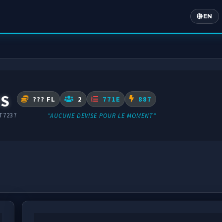
EN
Englis
NS
??? FL
2
771E
887
T7237
"AUCUNE DEVISE POUR LE MOMENT"