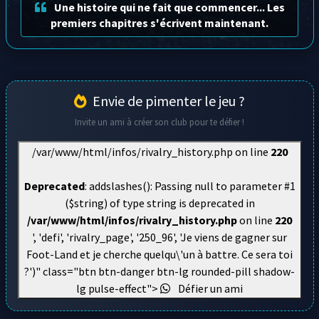
Une histoire qui ne fait que commencer... Les
premiers chapitres s'écrivent maintenant.
Envie de pimenter le jeu ?
Invite un ami à créer son club pour te défier !
/var/www/html/infos/rivalry_history.php on line
220
Deprecated
: addslashes(): Passing null to parameter #1
($string) of type string is deprecated in
/var/www/html/infos/rivalry_history.php
on line
220
', 'defi', 'rivalry_page', '250_96', 'Je viens de gagner sur
Foot-Land et je cherche quelqu\'un à battre. Ce sera toi
?')" class="btn btn-danger btn-lg rounded-pill shadow-
lg pulse-effect">
Défier un ami