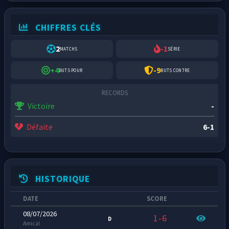
CHIFFRES CLÉS
2
-1
MATCHS
SÉRIE
+4
-9
BUTS POUR
BUTS CONTRE
RECORDS
Victoire
-
Défaite
6-1
HISTORIQUE
DATE
SCORE
08/07/2026
1-6
D
Amical