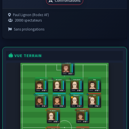
Confrontations
Paul Lignon (Rodez AF)
20000 spectateurs
Sans prolongations
🏟️ VUE TERRAIN
Escandell
26 ans
230 pts
Marty
Antonin D...
Sacha Andre
Teky
25 ans
22 ans
26 ans
22 ans
235 pts
235 pts
235 pts
234 pts
Romain Fr...
Hexi
Clément L...
Alex
26 ans
21 ans
22 ans
22 ans
236 pts
238 pts
238 pts
248 pts
Rookie le...
Fichelle.C
21 ans
25 ans
235 pts
236 pts
Dapa
Comy