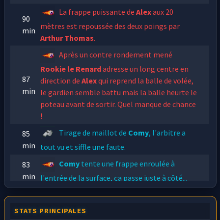
La frappe puissante de
Alex
aux 20
90
mètres est repoussée des deux poings par
min
Arthur Thomas
.
Après un contre rondement mené
Rookie le Renard
adresse un long centre en
87
direction de
Alex
qui reprend la balle de volée,
min
le gardien semble battu mais la balle heurte le
poteau avant de sortir. Quel manque de chance
!
Tirage de maillot de
Comy
, l'arbitre a
85
min
tout vu et siffle une faute.
Comy
tente une frappe enroulée à
83
min
l'entrée de la surface, ça passe juste à côté...
Rodez AF
fait tranquillement tourner le
78
ballon et
Flow Team
est bien regroupé. C'est
STATS PRINCIPALES
min
bien ennuyeux tout ça!