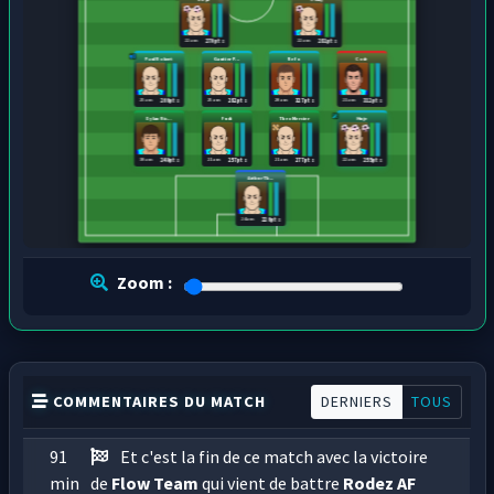
22 ans
22 ans
270 pts
281 pts
Paul Robert
Gautier P...
Refo
Code
25 ans
25 ans
20 ans
21 ans
266 pts
282 pts
327 pts
312 pts
Dylan Ric...
Fudi
Theo Mercier
Huje
30 ans
21 ans
21 ans
22 ans
249 pts
257 pts
277 pts
255 pts
Arthur Th...
24 ans
226 pts
Zoom :
COMMENTAIRES DU MATCH
DERNIERS
TOUS
91
Et c'est la fin de ce match avec la victoire
min
de
Flow Team
qui vient de battre
Rodez AF