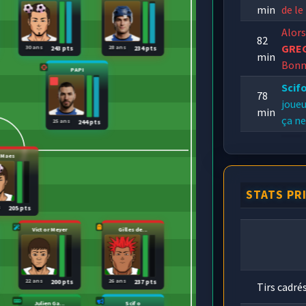
min
de le
Alor
82
GRE
30 ans
28 ans
243 pts
234 pts
min
Bonn
PAPI
Scif
78
joueu
min
ça ne
25 ans
244 pts
77
Maes
vers 
min
feint
STATS PR
s
205 pts
Victor Meyer
Gilles de...
22 ans
26 ans
200 pts
237 pts
Tirs cadré
Julien Ga...
Scifo