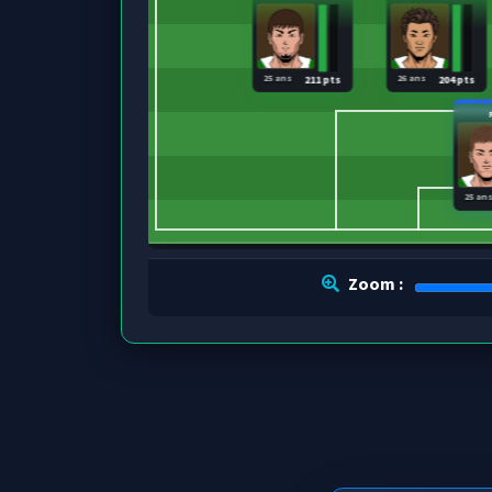
25 ans
26 ans
211 pts
204 pts
25 an
Zoom :