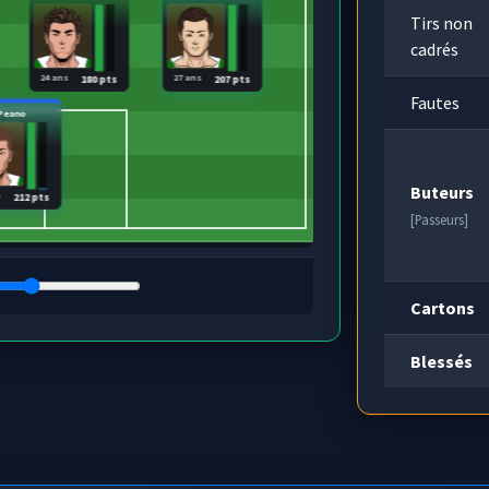
Tirs non
cadrés
24 ans
27 ans
180 pts
207 pts
Fautes
Peano
Buteurs
s
212 pts
[Passeurs]
Cartons
Blessés