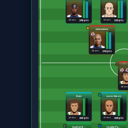
25 ans
23 ans
243 pts
220 pts
GREGINHO
26 ans
242 pts
28 an
Ruje
Lucas Simon
22 ans
27 ans
203 pts
208 pts
Gautier R...
Leader Pe...