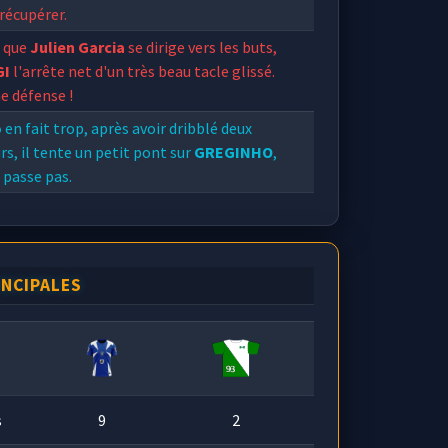
 récupérer.
s que
Julien Garcia
se dirige vers les buts,
GI
l'arrête net d'un très beau tacle glissé.
e défense !
o
en fait trop, après avoir dribblé deux
rs, il tente un petit pont sur
GREGINHO
,
 passe pas.
GREGINHO
à la limite du hors jeu file seul
le but.... mais
Peano
ne marche pas dans la
e de l'attaquant et capte ce ballon!
INCIPALES
s
9
2