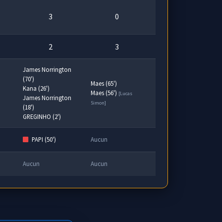
3
0
2
3
James Norrington
(70')
Maes (65')
Kana (26')
Maes (56')
[Lucas
James Norrington
Simon]
(18')
GREGINHO (2')
PAPI (50')
Aucun
Aucun
Aucun