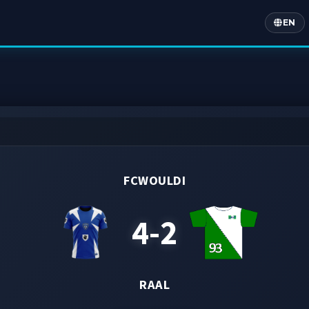
EN
Englis
FCWOULDI
4-2
RAAL