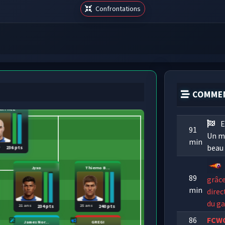
Confrontations
COMMEN
ARTHEZ
E
91
Un ma
min
beau 
s
236 pts
Jyxo
Thierno B...
89
grâce
min
direc
du ga
21 ans
25 ans
234 pts
240 pts
86
FCW
James Nor...
GREGI