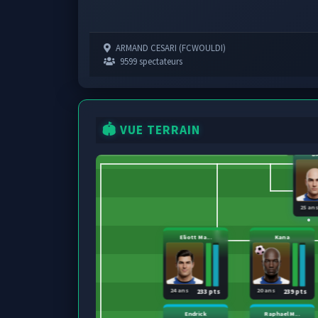
ARMAND CESARI (FCWOULDI)
9599 spectateurs
🏟️ VUE TERRAIN
B
25 an
Eliott Ma...
Kana
24 ans
20 ans
233 pts
239 pts
Endrick
Raphael M...