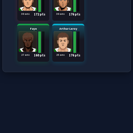
30 ans
30 ans
172 pts
176 pts
Faye
Arthur Leroy
27 ans
25 ans
160 pts
176 pts