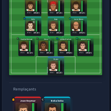
22 ans
26 ans
28 ans
200 pts
237 pts
205 pts
Scifo
Ruje
Lucas Simon
27 ans
22 ans
27 ans
207 pts
203 pts
208 pts
Gautier Richard
Okou
Leader Perfect
Julien Garcia
25 ans
26 ans
26 ans
24 ans
211 pts
235 pts
204 pts
180 pts
Peano
26 ans
212 pts
Remplaçants
Jean Neymar
Beka beka