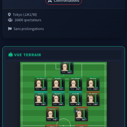
Confrontations
Tokyo (JJK1/90)
16400 spectateurs
Sans prolongations
🏟️ VUE TERRAIN
Suguru Geto
27 ans
170 pts
Rika Orimoto
Hiromi Hi...
Kento Nanami
Maki Zenin
29 ans
21 ans
27 ans
23 ans
172 pts
172 pts
172 pts
172 pts
Aoi Todo
Megumi Fu...
Itadori Yuji
Yuta Okkotsu
26 ans
23 ans
23 ans
29 ans
174 pts
174 pts
176 pts
176 pts
Ryomen Su...
Satoru Gojo
26 ans
21 ans
174 pts
183 pts
Malonn
Jabbi