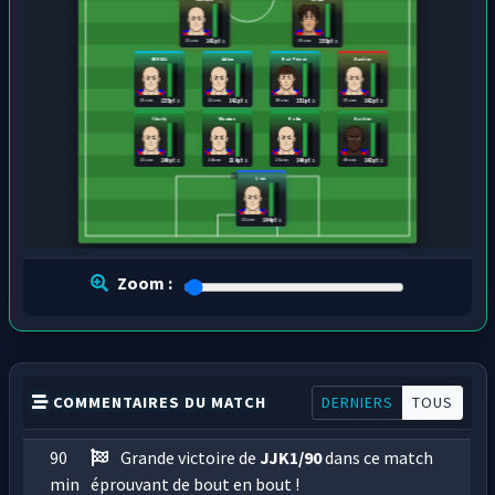
23 ans
29 ans
143 pts
158 pts
NIRVAL
Julien
Noé Pierot
Bastien
25 ans
22 ans
30 ans
25 ans
155 pts
142 pts
151 pts
142 pts
Charly
Maxime
Robin
Baidou
23 ans
24 ans
26 ans
30 ans
140 pts
139 pts
140 pts
143 pts
Loïs
21 ans
144 pts
Zoom :
COMMENTAIRES DU MATCH
DERNIERS
TOUS
90
Grande victoire de
JJK1/90
dans ce match
min
éprouvant de bout en bout !