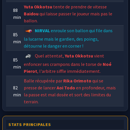
Yuta Okkotsu
tente de prendre de vitesse
88
Baidou
qui laisse passer le joueur mais pas le
min
ballon.
NIRVAL
enroule son ballon qui file dans
85
la lucarne mais le gardien, des poings,
min
détourne le danger en corner !
Quel attentat,
Yuta Okkotsu
vient
85
enfoncer ses crampons dans le torse de
Noé
min
Pierot
, l'arbitre siffle immédiatement.
Balle récupérée par
Rika Orimoto
qui se
82
presse de lancer
Aoi Todo
en profondeur, mais
min
la passe est mal dosée et sort des limites du
terrain.
Yuta Okkotsu
semble blessé suite à cette
80
faute, il demande à l'entraineur son
min
STATS PRINCIPALES
remplacement.