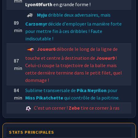
min
Lyon69furth
en grande forme !
Myju
dribble deux adversaires, mais
89
Carzomyr
décide d'employer la manière forte
min
pour mettre fin à ces dribbles ! Faute
indiscutable !
Joueur6
déborde le long de la ligne de
touche et centre à destination de
Joueur9
!
87
Celui-ci coupe la trajectoire de la balle mais
min
cette dernière termine dans le petit filet, quel
dommage !
84
Sublime transversale de
Pika Neyrilon
pour
min
Miss Pikatchette
qui contrôle de la poitrine.
C'est un corner !
Zebe
tire ce corner à ras
82
de terre pour
Kony
qui effectue une madjer
min
fantastique qui ne laisse pas l'ombre d'une
chance au gardien !
STATS PRINCIPALES