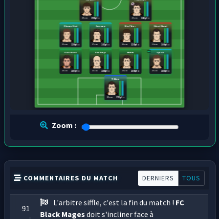
28 ans
23 ans
158 pts
160 pts
Obscura Host
Carzomyr
Miss Pika...
Shiroi Okami
29 ans
27 ans
28 ans
26 ans
156 pts
161 pts
155 pts
166 pts
Oasis Raven
Ben Benya
Hishiki
Syko Jr
28 ans
23 ans
26 ans
29 ans
157 pts
158 pts
166 pts
159 pts
R4dium
30 ans
151 pts
Zoom :
COMMENTAIRES DU MATCH
DERNIERS
TOUS
L'arbitre siffle, c'est la fin du match !
FC
91
Black Mages
doit s'incliner face à