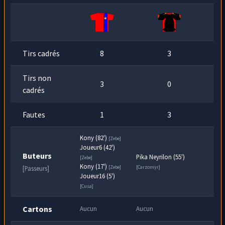
Frappe à ras de terre de
Zebe
, bien
77
min
captée par
R4dium
.
Tirs cadrés
8
3
Tirs non
3
0
cadrés
Fautes
1
3
Kony (82')
[Zebe]
Joueur6 (42')
Buteurs
Pika Neyrilon (55')
[Zebe]
Kony (17')
[Zebe]
[Carzomyr]
[Passeurs]
Joueur16 (5')
[Cusa]
Cartons
Aucun
Aucun