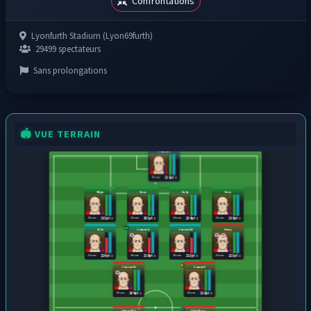
Confrontations
Lyonfurth Stadium (Lyon69furth)
29499 spectateurs
Sans prolongations
🏟️ VUE TERRAIN
Joueur1
25 ans
239 pts
Myju
Sasa
Xaby
Cusa
19 ans
21 ans
21 ans
22 ans
213 pts
202 pts
224 pts
218 pts
Zebe
Joueur6
Joueur14
Kony
21 ans
28 ans
29 ans
22 ans
220 pts
218 pts
213 pts
223 pts
Joueur16
Joueur9
29 ans
28 ans
204 pts
218 pts
VirtualVT
Pika Neyr...