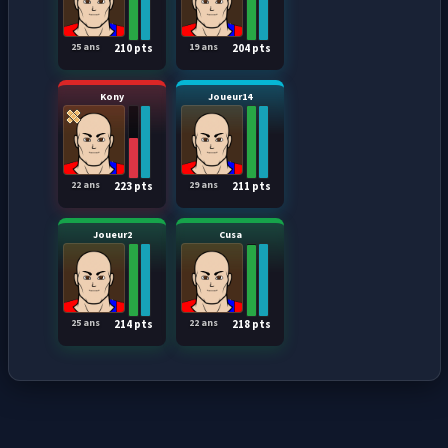
25 ans
19 ans
210 pts
204 pts
Kony
Joueur14
22 ans
29 ans
223 pts
211 pts
Joueur2
Cusa
25 ans
22 ans
214 pts
218 pts