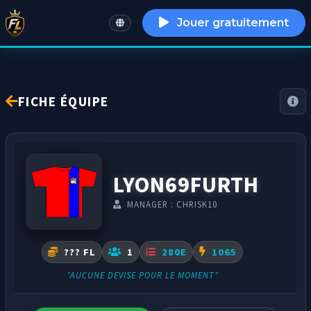
Jouer gratuitement
English
FICHE ÉQUIPE
LYON69FURTH
MANAGER : CHRISK10
??? FL
1
280E
1065
"AUCUNE DEVISE POUR LE MOMENT"