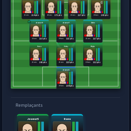
21 ans
20 ans
28 ans
29 ans
214 pts
171 pts
217 pts
203 pts
Joueur6
Joueur7
Zebe
28 ans
29 ans
21 ans
215 pts
221 pts
217 pts
Sasa
Xaby
Myju
21 ans
21 ans
19 ans
201 pts
223 pts
212 pts
Joueur1
25 ans
238 pts
Remplaçants
Joueur5
Raxu