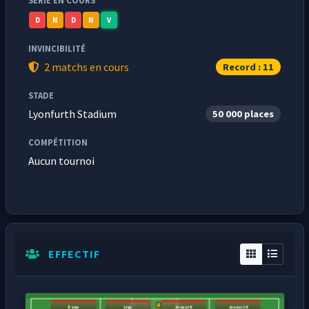
SÉRIE EN COURS
D
N
D
N
V
INVINCIBILITÉ
2 matchs en cours
Record : 11
STADE
Lyonfurth Stadium
50 000 places
COMPÉTITION
Aucun tournoi
EFFECTIF
Dywu
Liqo
Joueur9
Joueur16