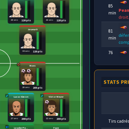
85
Pea
min
droit
28 ans
26 ans
120 pts
120 pts
Joueur9
81
défen
min
comp
30 ans
76
120 pts
min
total
Maes
STATS PR
28 ans
205 pts
Lucas Simon
Victor Meyer
27 ans
22 ans
208 pts
200 pts
Tirs cadré
Leader Pe...
Faye