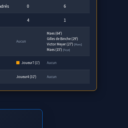
adrés
0
6
4
1
Maes (64')
Gilles de Binche (29')
Aucun
Victor Meyer (27')
[Maes]
Maes (15')
[Faye]
Joueur7 (1')
Aucun
Joueur4 (32')
Aucun