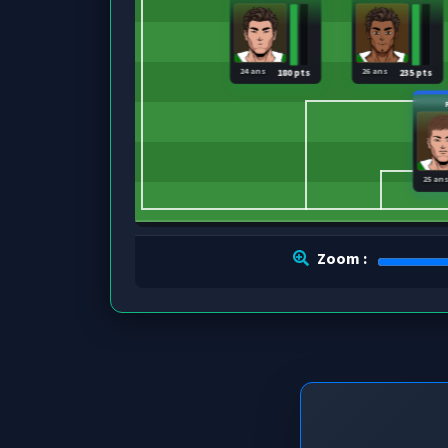
24 ans
26 ans
180 pts
235 pts
25 an
Zoom :