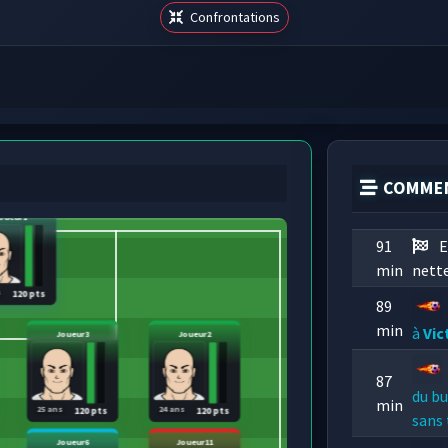
Confrontations
COMMEN
oueur1
91
E
min
nette
s
120 pts
89
min
à
Vic
Joueur3
Joueur2
87
du b
min
25 ans
24 ans
120 pts
120 pts
sans 
Joueur6
Joueur11