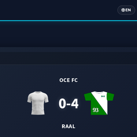
EN
Englis
OCE FC
0-4
RAAL