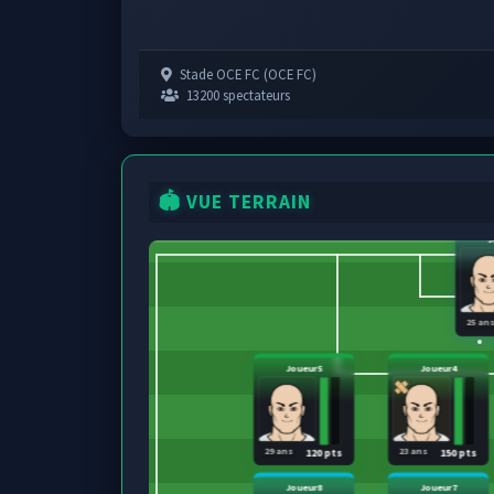
Stade OCE FC (OCE FC)
13200 spectateurs
🏟️ VUE TERRAIN
J
25 an
Joueur5
Joueur4
29 ans
23 ans
120 pts
150 pts
Joueur8
Joueur7