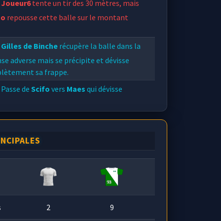
Joueur6
tente un tir des 30 mètres, mais
no
repousse cette balle sur le montant
.
Gilles de Binche
récupère la balle dans la
se adverse mais se précipite et dévisse
lètement sa frappe.
Passe de
Scifo
vers
Maes
qui dévisse
ement sa frappe !!!
INCIPALES
s
2
9