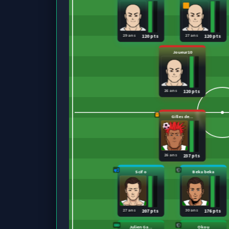
29 ans
27 ans
120 pts
120 pts
Joueur10
26 ans
120 pts
Gilles de...
26 ans
237 pts
Scifo
Beka beka
27 ans
30 ans
207 pts
176 pts
Julien Ga...
Okou