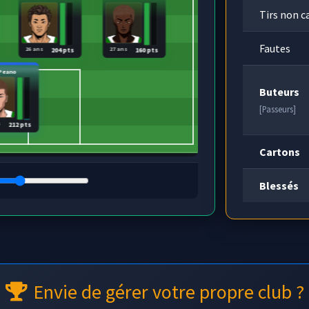
Tirs non c
Fautes
26 ans
27 ans
204 pts
160 pts
Peano
Buteurs
[Passeurs]
s
212 pts
Cartons
Blessés
Envie de gérer votre propre club ?