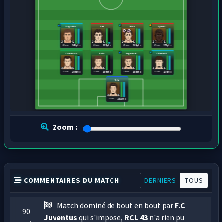
Tiago Mar...
Dini
Yildiz
Djibril C...
20 ans
21 ans
25 ans
27 ans
243 pts
185 pts
269 pts
253 pts
Cambiasso
Beka
Auguste M...
Clément N...
27 ans
21 ans
24 ans
27 ans
266 pts
184 pts
186 pts
136 pts
Tebu
21 ans
251 pts
Zoom :
COMMENTAIRES DU MATCH
DERNIERS
TOUS
Match dominé de bout en bout par
F.C
90
Juventus
qui s'impose,
RCL 43
n'a rien pu