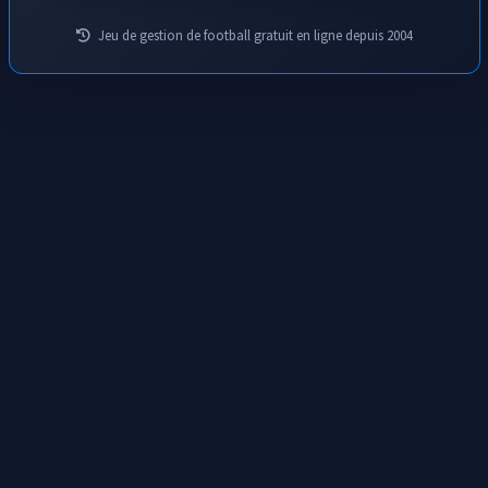
Après un contre rondement mené
Jeu de gestion de football gratuit en ligne depuis 2004
Locatelli
adresse un long centre en direction
59
de
Yildiz
qui reprend la balle de volée, le
min
gardien semble battu mais la balle heurte le
poteau avant de sortir. Quel manque de
chance !
Cambiasso
part au but mais
récupère le
57
ballon d'un beau geste défensif. Les
min
supporters peuvent souffler.
Magnifique but de
Yildiz
qui lâche une
52
superbe frappe à 30 mètres des buts de
Hans
,
min
en pleine lucarne !
50
Beau pressing de
F.C Juventus
.
RCL 43
a du
min
mal à jouer correctement.
La passe de
Juan
est totalement ratée et
49
part directement en touche.
le regarde en
min
rigolant.