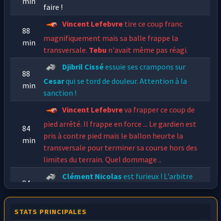
min
faire !
Vincent Lefebvre
tire ce coup franc
88
magnifiquement mais sa balle frappe la
min
transversale.
Tebu
n'avait même pas réagi.
Djibril Cissé
essuie ses crampons sur
88
Cesar
qui se tord de douleur. Attention à la
min
sanction !
Vincent Lefebvre
va frapper ce coup de
pied arrêté. Il frappe en force ... Le gardien est
84
pris à contre pied mais le ballon heurte la
min
transversale pour terminer sa course hors des
limites du terrain. Quel dommage ..
Clément Nicolas
est furieux ! L'arbitre
84
siffle une faute contre lui pour s'être appuyé
min
sur les épaules de
Nils
lors d'un duel aérien !
STATS PRINCIPALES
Magnifique frappe de 30 mètres de