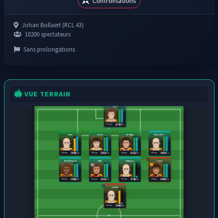
Confrontations
Johan Bollaert (RCL 43)
10200 spectateurs
Sans prolongations
🏟️ VUE TERRAIN
Hans
27 ans
225 pts
Juan
Cesar
Ludwig
Vincent L...
25 ans
29 ans
26 ans
23 ans
169 pts
220 pts
212 pts
163 pts
Naël Girard
Nils
Yourgen
Louis
29 ans
25 ans
27 ans
26 ans
256 pts
213 pts
179 pts
246 pts
arthur
27 ans
164 pts