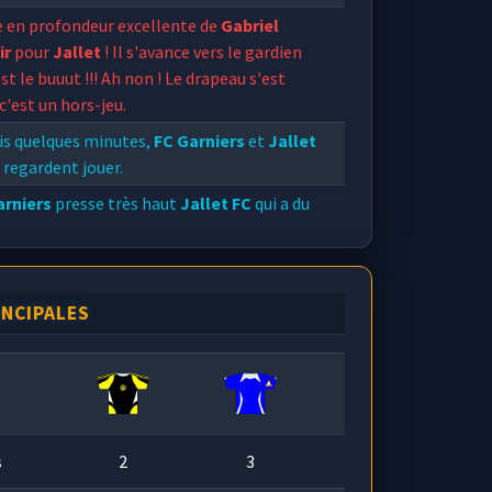
e en profondeur excellente de
Gabriel
ir
pour
Jallet
! Il s'avance vers le gardien
est le buuut !!! Ah non ! Le drapeau s'est
 c'est un hors-jeu.
is quelques minutes,
FC Garniers
et
Jallet
 regardent jouer.
arniers
presse très haut
Jallet FC
qui a du
 developper son jeu.
INCIPALES
s
2
3