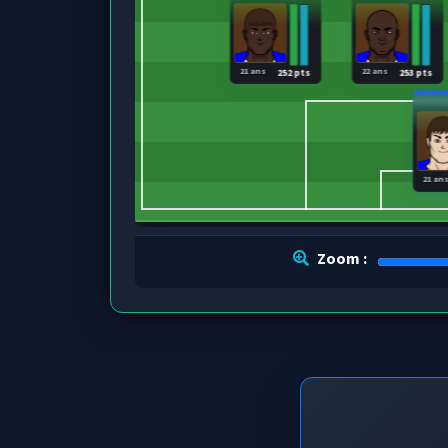
21 ans
22 ans
252 pts
253 pts
21 an
Zoom :