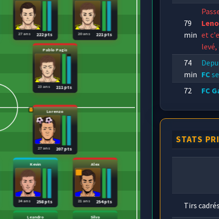
Pass
79
Leno
min
et c'
27 ans
20 ans
222 pts
221 pts
levé,
Pablo Pagis
74
Depu
min
FC
se
23 ans
211 pts
72
FC G
min
mal à
Lorenzo
STATS PR
27 ans
207 pts
Kevin
Alex
24 ans
21 ans
258 pts
254 pts
Tirs cadré
Leandro
Silva