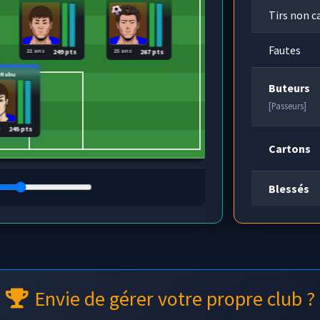
Tirs non c
Fautes
21 ans
25 ans
249 pts
267 pts
Rabu
Buteurs
[Passeurs]
s
245 pts
Cartons
Blessés
Envie de gérer votre propre club ?