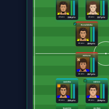
19 ans
24 ans
216 pts
217 pts
Ronaldinho
23 ans
230 pts
Adriano
21 ans
257 pts
Juninho
Adrien
22 ans
28 ans
255 pts
254 pts
Quentin
Jordan