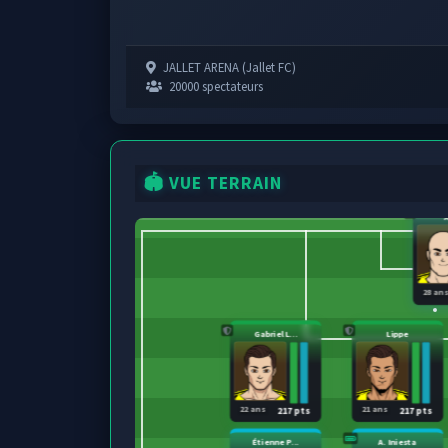
JALLET ARENA (Jallet FC)
20000 spectateurs
🏟️ VUE TERRAIN
28 an
Gabriel L...
Lippe
22 ans
21 ans
217 pts
217 pts
Étienne P...
A. Iniesta