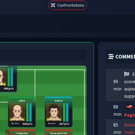
Confrontations
COMMEN
Audard
E
90
score
min
aujou
s
200 pts
supp
Jallet
Guilou
88
min
Pagi
26 ans
22 ans
85
Belle
216 pts
217 pts
min
mais 
Falquiche
Romain Pied