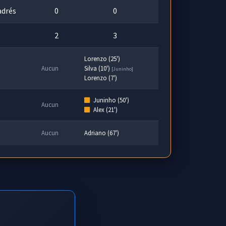
adrés
0
0
2
3
Lorenzo (25')
Aucun
Silva (10')
[Juninho]
Lorenzo (7')
Juninho (50')
Aucun
Alex (21')
Aucun
Adriano (67')