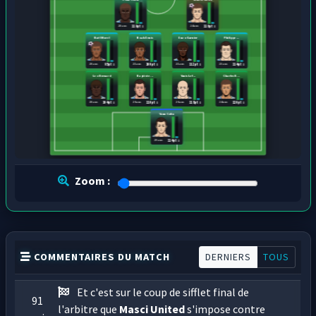
28 ans
24 ans
119 pts
116 pts
Naël Morel
Noah Denis
Enzo Garnier
Philippe ...
28 ans
21 ans
21 ans
23 ans
95 pts
100 pts
112 pts
114 pts
Leo Bernard
Baptiste ...
Yanis Lef...
Charles B...
28 ans
26 ans
26 ans
24 ans
104 pts
110 pts
118 pts
120 pts
Yann Colin
29 ans
114 pts
Zoom :
COMMENTAIRES DU MATCH
DERNIERS
TOUS
Et c'est sur le coup de sifflet final de
91
l'arbitre que
Masci United
s'impose contre