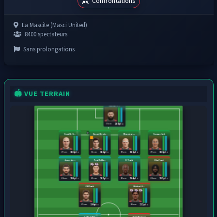
Confrontations
La Mascite (Masci United)
8400 spectateurs
Sans prolongations
🏟️ VUE TERRAIN
Vincent P...
26 ans
205 pts
Camille C...
Grand Strots
Monsieur ...
Spongebob
27 ans
32 ans
18 ans
29 ans
206 pts
204 pts
206 pts
206 pts
Jesus de ...
Paul Tellier
R-Truth
Oba Femi
26 ans
23 ans
18 ans
26 ans
200 pts
201 pts
204 pts
202 pts
CM Punk
Michael J...
27 ans
18 ans
199 pts
212 pts
Colin Collin
Yanis Moreau