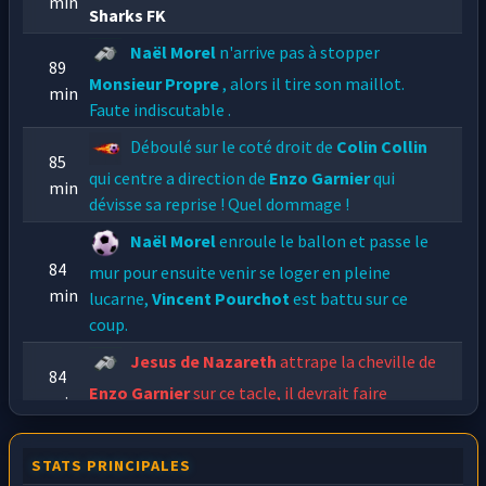
min
Sharks FK
Naël Morel
n'arrive pas à stopper
89
Monsieur Propre
, alors il tire son maillot.
min
Faute indiscutable .
Déboulé sur le coté droit de
Colin Collin
85
qui centre a direction de
Enzo Garnier
qui
min
dévisse sa reprise ! Quel dommage !
Naël Morel
enroule le ballon et passe le
84
mur pour ensuite venir se loger en pleine
min
lucarne,
Vincent Pourchot
est battu sur ce
coup.
Jesus de Nazareth
attrape la cheville de
84
Enzo Garnier
sur ce tacle, il devrait faire
min
attention. L'arbitre siffle faute.
Naël Morel
n'arrive pas à stopper
STATS PRINCIPALES
83