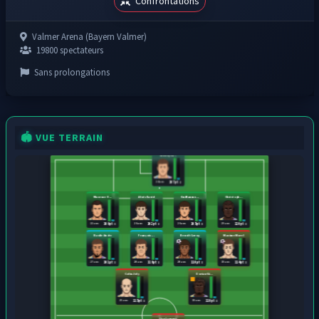
Confrontations
Valmer Arena (Bayern Valmer)
19800 spectateurs
Sans prolongations
🏟️ VUE TERRAIN
Wesley Gi...
24 ans
107 pts
Maxence D...
Aloïs David
Guillaume...
Christoph...
22 ans
26 ans
26 ans
29 ans
106 pts
102 pts
105 pts
120 pts
Basile Andre
François ...
Benoît Leroy
Maxime Morel
27 ans
20 ans
20 ans
19 ans
101 pts
116 pts
110 pts
114 pts
Colin Joly
Dorian Gi...
25 ans
19 ans
115 pts
110 pts
Ilan Laurent