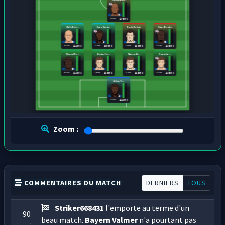
26 ans
134 pts
Malo Bert...
Enzo Guerin
David Dubois
Côme Nicolas
19 ans
22 ans
26 ans
23 ans
122 pts
130 pts
129 pts
128 pts
Warren Me...
Jérémy Fo...
Warren Ch...
Corentin ...
20 ans
24 ans
23 ans
23 ans
132 pts
126 pts
125 pts
128 pts
Arthur Fr...
22 ans
122 pts
Zoom :
COMMENTAIRES DU MATCH
DERNIERS
TOUS
Striker668431
l'emporte au terme d'un
90
beau match.
Bayern Valmer
n'a pourtant pas