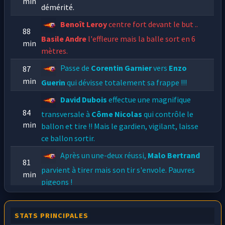
min
démérité.
Benoît Leroy
centre fort devant le but ..
88
Basile Andre
l'effleure mais la balle sort en 6
min
mètres.
Passe de
Corentin Garnier
vers
Enzo
87
min
Guerin
qui dévisse totalement sa frappe !!!
David Dubois
effectue une magnifique
84
transversale à
Côme Nicolas
qui contrôle le
min
ballon et tire !! Mais le gardien, vigilant, laisse
ce ballon sortir.
Après un une-deux réussi,
Malo Bertrand
81
parvient à tirer mais son tir s'envole. Pauvres
min
pigeons !
Malo Bertrand
enroule son ballon qui
80
file dans la lucarne mais le gardien, des poings,
STATS PRINCIPALES
min