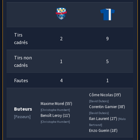
détourne le danger en corner !
Tirs
2
9
cadrés
Tirs non
1
5
cadrés
Fautes
4
1
Côme Nicolas (39')
[David Dubois]
Maxime Morel (55')
Corentin Garnier (38')
Buteurs
[Christophe Humbert]
[David Dubois]
Benoît Leroy (11')
[Passeurs]
Ilan Laurent (27')
[Malo
[Christophe Humbert]
Bertrand]
Enzo Guerin (18')