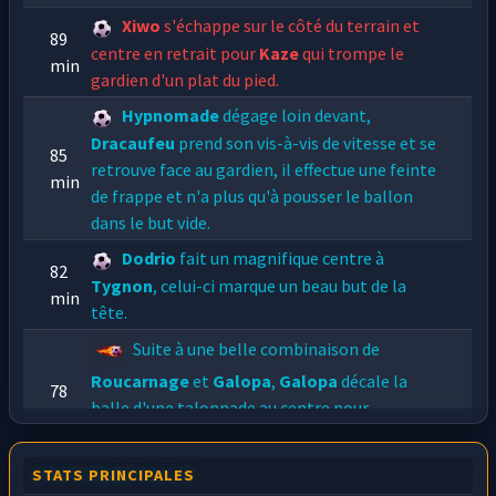
Xiwo
s'échappe sur le côté du terrain et
89
centre en retrait pour
Kaze
qui trompe le
min
gardien d'un plat du pied.
Hypnomade
dégage loin devant,
Dracaufeu
prend son vis-à-vis de vitesse et se
85
retrouve face au gardien, il effectue une feinte
min
de frappe et n'a plus qu'à pousser le ballon
dans le but vide.
Dodrio
fait un magnifique centre à
82
Tygnon
, celui-ci marque un beau but de la
min
tête.
Suite à une belle combinaison de
Roucarnage
et
Galopa
,
Galopa
décale la
78
balle d'une talonnade au centre pour
min
Roucarnage
qui décoche une frappe de mule ...
dans les gradins.
STATS PRINCIPALES