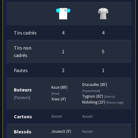
Hypnomade
récupère le ballon à mi-terrain et
74
lance
Galopa
, mais celui-ci part dans une série
min
de dribbles et perd le ballon.
Tirs cadrés
4
4
Tirs non
1
5
cadrés
Fautes
2
1
Dracaufeu (85')
Kaze (89')
Buteurs
[Hypnomade]
[Xiwo]
Tygnon (82')
[Dodrio]
[Passeurs]
Xiwo (4')
Nidoking (13')
[Roucarnage]
Cartons
Aucun
Aucun
Blessés
Joueur3 (9')
Aucun