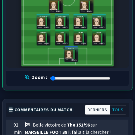
27 ans
30 ans
226 pts
222 pts
Hypnomade
Roucarnage
Nidoking
Tygnon
21 ans
26 ans
26 ans
30 ans
223 pts
219 pts
220 pts
220 pts
Lamatine
Zodo
Tortank
Galopa
26 ans
21 ans
26 ans
25 ans
210 pts
213 pts
212 pts
214 pts
Alakazam
24 ans
220 pts
Zoom :
COMMENTAIRES DU MATCH
DERNIERS
TOUS
91
Belle victoire de
The 151/96
sur
min
MARSEILLE FOOT 38
il fallait la chercher !