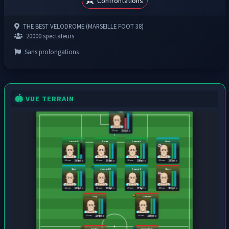
Confrontations
THE BEST VELODROME (MARSEILLE FOOT 38)
20000 spectateurs
Sans prolongations
🏟️ VUE TERRAIN
Cyzy
21 ans
212 pts
Joueur13
Dodu
Joueur2
Kaze
29 ans
22 ans
28 ans
22 ans
169 pts
198 pts
180 pts
197 pts
Zyge
Joueur14
Joueur6
Xiwo
22 ans
25 ans
27 ans
20 ans
195 pts
196 pts
179 pts
201 pts
Tely
Joueur9
21 ans
25 ans
194 pts
190 pts
Dodrio
Dracaufeu