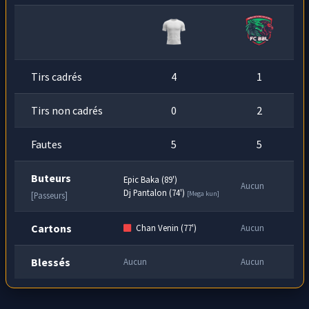
Tirs cadrés
4
1
Tirs non cadrés
0
2
Fautes
5
5
Buteurs
Epic Baka (89')
Aucun
Dj Pantalon (74')
[Mega kun]
[Passeurs]
Cartons
Chan Venin (77')
Aucun
Blessés
Aucun
Aucun