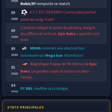
min
Rubis/97
remporte ce match.
ET C'EST DEDANS!! Contre pied parfait
89
min
plein de sang-froid !
L'arbitre indique le point de pénalty, malgré
89
les sifflets de la foule.
Epic Baka
s'apprête à le
min
tirer.
MDMA
commet une obstruction
89
min
volontaire sur
Mega kun
. Attention !
Magnifique frappe de 30 mètres de
Epic
85
Baka
. Le gardien capte le ballon en deux
min
temps.
84
FC BBL
modifie sa stratégie.
min
STATS PRINCIPALES