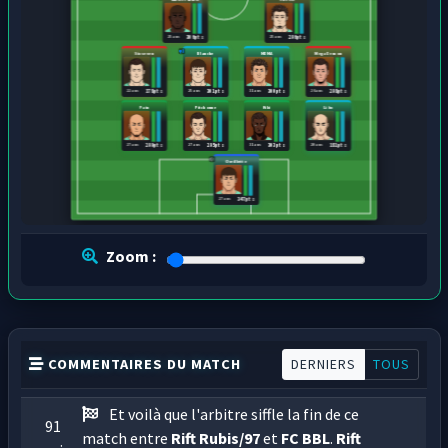
25 ans
25 ans
306 pts
296 pts
Six seven
Blanche
MDMA
Mega Demon
22 ans
25 ans
31 ans
26 ans
178 pts
301 pts
300 pts
298 pts
Pain
Pitchoune
Kiki
Libo
27 ans
27 ans
31 ans
20 ans
299 pts
295 pts
303 pts
181 pts
Oreillette
27 ans
347 pts
Zoom :
COMMENTAIRES DU MATCH
DERNIERS
TOUS
Et voilà que l'arbitre siffle la fin de ce
91
match entre
Rift Rubis/97
et
FC BBL
.
Rift