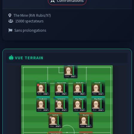
Confrontations
The Mine (Rift Rubis/97)
15000 spectateurs
Sans prolongations
🏟️ VUE TERRAIN
Tsuki Fleau
27 ans
230 pts
Chan Venin
Auguste Roux
Yann Barbier
Eternel R...
28 ans
25 ans
27 ans
24 ans
219 pts
241 pts
250 pts
221 pts
Derp Banane
Dj Pantalon
Mega Nugget
Mega Knight
27 ans
31 ans
29 ans
30 ans
233 pts
232 pts
231 pts
231 pts
Epic Baka
Mega kun
26 ans
26 ans
232 pts
224 pts
Amsterdamer
Vitesse