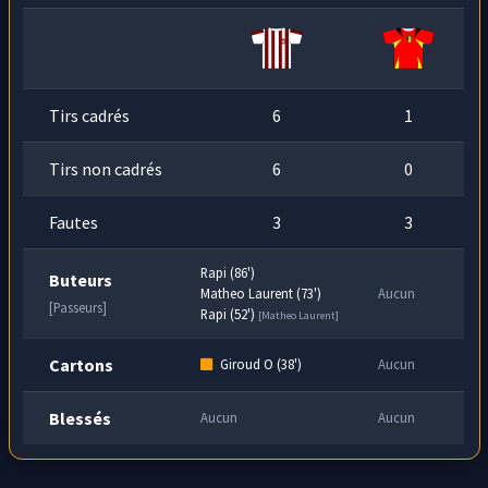
frappe de toutes ses forces, c'est au-dessus.
Tirs cadrés
6
1
Tirs non cadrés
6
0
Fautes
3
3
Rapi (86')
Buteurs
Matheo Laurent (73')
Aucun
[Passeurs]
Rapi (52')
[Matheo Laurent]
Cartons
Giroud O (38')
Aucun
Blessés
Aucun
Aucun