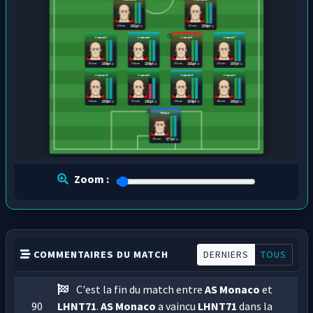
26 ans
23 ans
161 pts
156 pts
Joueur2
Joueur8
Joueur9
Joueur7
22 ans
26 ans
23 ans
22 ans
156 pts
159 pts
161 pts
157 pts
Joueur4
Joueur5
Joueur6
Joueur3
26 ans
27 ans
26 ans
20 ans
159 pts
162 pts
159 pts
162 pts
Hilyan
25 ans
177 pts
Zoom :
COMMENTAIRES DU MATCH
DERNIERS
TOUS
C'est la fin du match entre
AS Monaco
et
90
LHNT71
.
AS Monaco
a vaincu
LHNT71
dans la