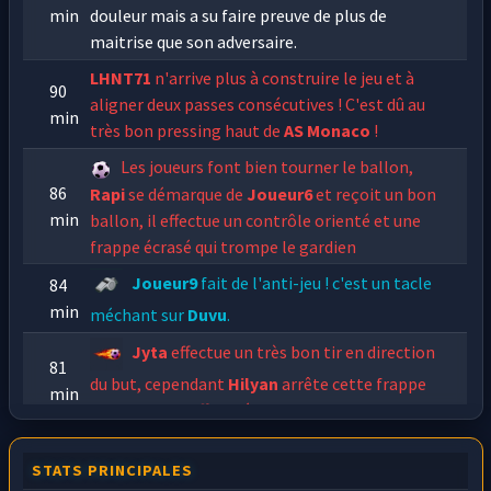
min
douleur mais a su faire preuve de plus de
maitrise que son adversaire.
LHNT71
n'arrive plus à construire le jeu et à
90
aligner deux passes consécutives ! C'est dû au
min
très bon pressing haut de
AS Monaco
!
Les joueurs font bien tourner le ballon,
86
Rapi
se démarque de
Joueur6
et reçoit un bon
min
ballon, il effectue un contrôle orienté et une
frappe écrasé qui trompe le gardien
Joueur9
fait de l'anti-jeu ! c'est un tacle
84
min
méchant sur
Duvu
.
Jyta
effectue un très bon tir en direction
81
du but, cependant
Hilyan
arrête cette frappe
min
sans trop de difficultés.
Hifo
hérite d'un ballon aux 30 mètres
78
STATS PRINCIPALES
dans l'axe, il ne se pose pas de questions et
min