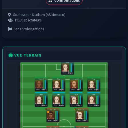
Confrontations
Goatescque Stadium (AS Monaco)
19199 spectateurs
Sans prolongations
🏟️ VUE TERRAIN
Ceka
18 ans
236 pts
Singo W
Duvu
Konate I
Fejy
26 ans
22 ans
26 ans
19 ans
236 pts
242 pts
268 pts
215 pts
Bari
Hifo
Rapi
Jyta
19 ans
19 ans
22 ans
23 ans
216 pts
220 pts
246 pts
244 pts
Giroud O
Matheo La...
25 ans
23 ans
242 pts
235 pts
Joueur11
Joueur10