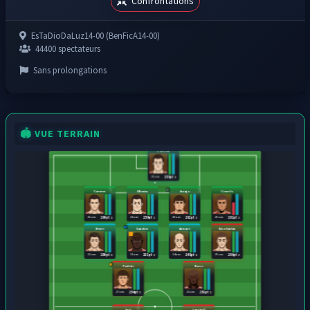
Confrontations
EsTaDioDaLuz14-00 (BenFicA14-00)
44400 spectateurs
Sans prolongations
🏟️ VUE TERRAIN
Ederson
22 ans
259 pts
Carreras
Oliveira
Araujo
Cancelo
25 ans
21 ans
29 ans
25 ans
260 pts
259 pts
262 pts
261 pts
Neves
Sanches
Aursnes
Nico Gaitán
22 ans
31 ans
24 ans
25 ans
250 pts
233 pts
248 pts
256 pts
Pavlidis
Neres
27 ans
23 ans
254 pts
253 pts
Jusy
Joueur11