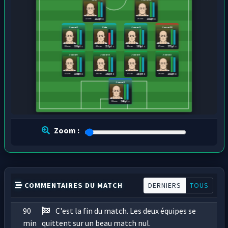
22 ans
25 ans
212 pts
191 pts
Joueur8
Zohu
Joueur6
Joueur16
31 ans
22 ans
31 ans
27 ans
186 pts
221 pts
188 pts
173 pts
Joueur5
Joueur4
Joueur3
Joueur2
33 ans
28 ans
27 ans
28 ans
195 pts
193 pts
187 pts
191 pts
Joueur1
31 ans
240 pts
Zoom :
COMMENTAIRES DU MATCH
DERNIERS
TOUS
90
C'est la fin du match. Les deux équipes se
min
quittent sur un beau match nul.