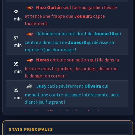
Nico Gaitán
seul face au gardien hésite
88
et tente une frappe que
Joueur1
capte
min
facilement.
Déboulé sur le coté droit de
Joueur16
qui
87
centre a direction de
Joueur8
qui dévisse sa
min
reprise ! Quel dommage !
Neres
enroule son ballon qui file dans la
85
lucarne mais le gardien, des poings, détourne
min
le danger en corner !
Jusy
tacle sévèrement
Oliveira
qui
85
menait une contre-attaque intéressante, acte
min
d'anti-jeu flagrant !
Sanches
s'éffondre dans la surface de
82
réparation devant l'arbitre qui lui dit de se
min
relever,
Zohu
récupère le ballon et relance son
STATS PRINCIPALES
équipe.