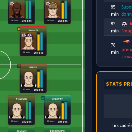
85
Supe
min
donne
25 ans
24 ans
273 pts
268 pts
83
min
frapp
Inzaghi
78
prend
min
26 ans
267 pts
trouv
GIROU
STATS PR
27 ans
192 pts
THAUVIN
LEAUTEY
28 ans
28 ans
182 pts
193 pts
Tirs cadré
Joueur4
DESCHAMPS