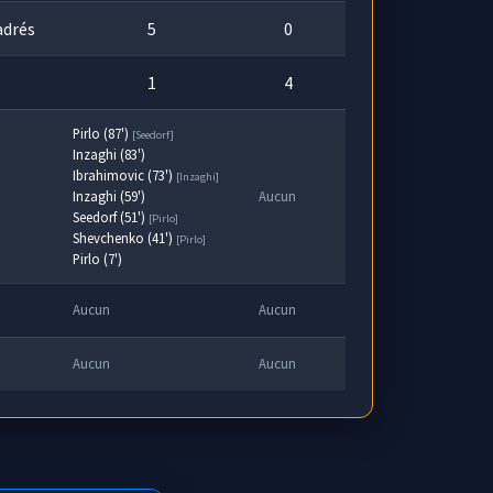
adrés
5
0
1
4
Pirlo (87')
[Seedorf]
Inzaghi (83')
Ibrahimovic (73')
[Inzaghi]
Inzaghi (59')
Aucun
Seedorf (51')
[Pirlo]
Shevchenko (41')
[Pirlo]
Pirlo (7')
Aucun
Aucun
Aucun
Aucun