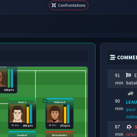
Confrontations
COMMEN
Dida
91
E
min
batai
s
210 pts
90
LEA
Nesta
Rijkaard
min
pour 
indis
25 ans
26 ans
87
253 pts
272 pts
min
celui
Seedorf
Shevchenko