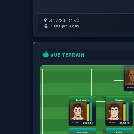
San Siro (Milan AC)
30000 spectateurs
🏟️ VUE TERRAIN
28 an
Costacurta
Maldini
27 ans
25 ans
252 pts
254 pts
Gattuso
Pirlo