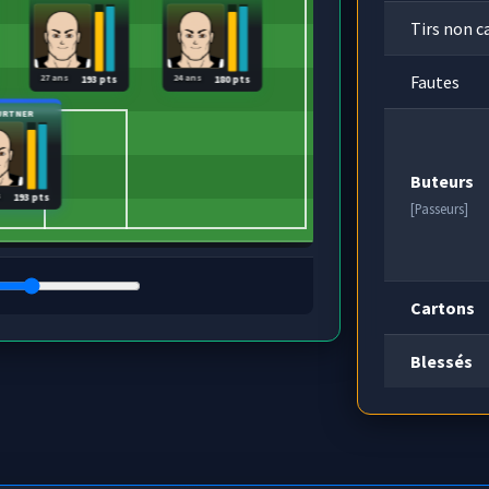
Tirs non c
Fautes
27 ans
24 ans
193 pts
180 pts
URTNER
Buteurs
s
193 pts
[Passeurs]
Cartons
Blessés