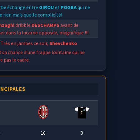
rbe échange entre
GIROU
et
POGBA
qui ne
 rien mais quelle complicité!
Inzaghi
dribble
DESCHAMPS
avant de
er dans la lucarne opposée, magnifique !!!
Très en jambes ce soir,
Shevchenko
 sa chance d'une frappe lointaine qui ne
e pas le cadre.
INCIPALES
s
10
0