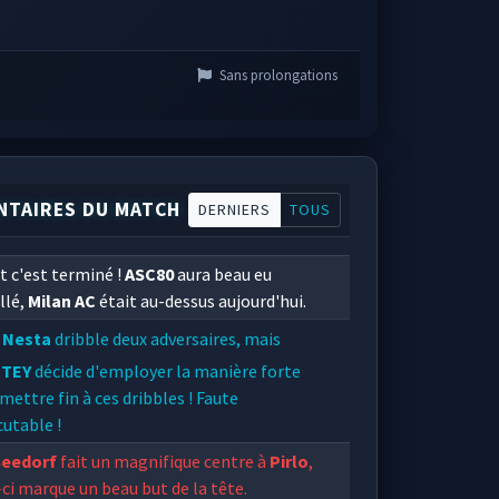
Sans prolongations
TAIRES DU MATCH
DERNIERS
TOUS
t c'est terminé !
ASC80
aura beau eu
llé,
Milan AC
était au-dessus aujourd'hui.
Nesta
dribble deux adversaires, mais
UTEY
décide d'employer la manière forte
mettre fin à ces dribbles ! Faute
cutable !
Seedorf
fait un magnifique centre à
Pirlo
,
-ci marque un beau but de la tête.