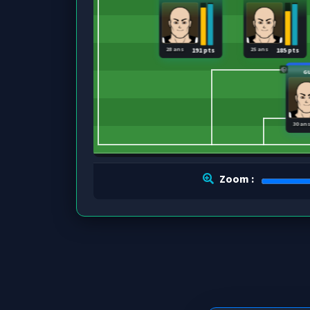
28 ans
25 ans
191 pts
185 pts
G
30 an
Zoom :