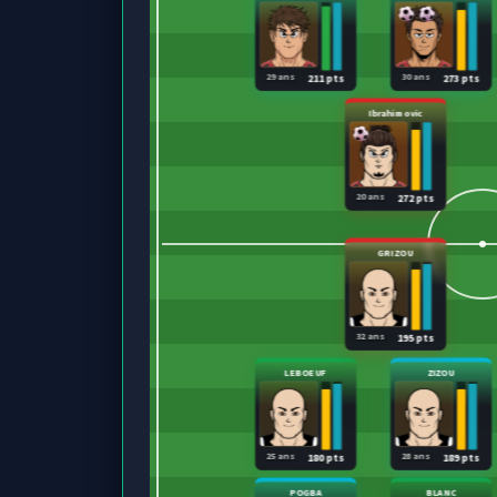
29 ans
30 ans
211 pts
273 pts
Ibrahimovic
20 ans
272 pts
GRIZOU
32 ans
195 pts
LEBOEUF
ZIZOU
25 ans
28 ans
180 pts
189 pts
POGBA
BLANC