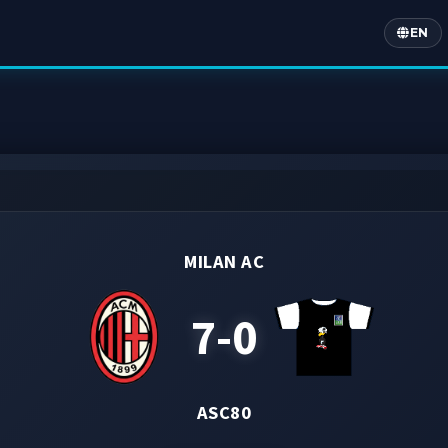
EN
Englis
MILAN AC
7-0
ASC80