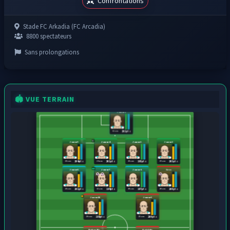
Confrontations
Stade FC Arkadia (FC Arcadia)
8800 spectateurs
Sans prolongations
🏟️ VUE TERRAIN
Joueur1
32 ans
202 pts
Joueur5
Joueur4
Joueur3
Joueur2
28 ans
26 ans
28 ans
29 ans
204 pts
202 pts
193 pts
203 pts
Joueur8
Joueur7
Joueur6
Cevo
28 ans
32 ans
30 ans
20 ans
201 pts
194 pts
187 pts
200 pts
Joueur10
Joueur9
28 ans
25 ans
198 pts
200 pts
Nathan Mo...
Rodolphe