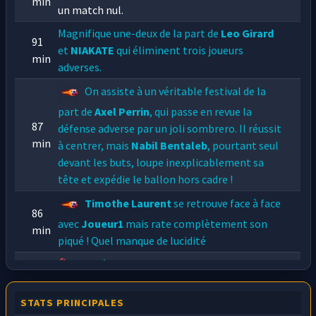
min
un match nul.
Magnifique une-deux de la part de
Leo Girard
91
et
NIAKATE
qui éliminent trois joueurs
min
adverses.
On assiste à un véritable festival de la
part de
Axel Perrin
, qui passe en revue la
87
défense adverse par un joli sombrero. Il réussit
min
à centrer, mais
Nabil Bentaleb
, pourtant seul
devant les buts, loupe inexplicablement sa
tête et expédie le ballon hors cadre !
Timothe Laurent
se retrouve face à face
86
avec
Joueur1
mais rate complètement son
min
piqué ! Quel manque de lucidité
84
Suite à ce violent tacle,
Axel Perrin
se tient
min
la jambe, il est obligé de sortir sur civière.
STATS PRINCIPALES
Joueur8
commet une grosse faute, il
84