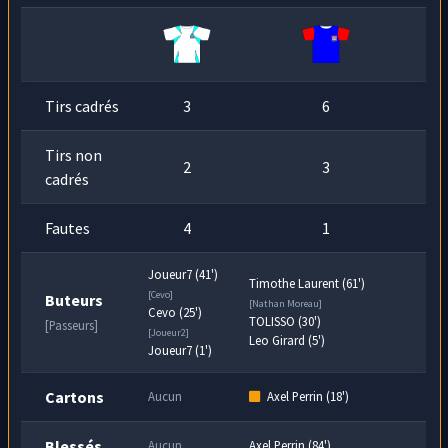
tacle
Axel Perrin
par derrière, les deux pieds
min
décollés.
Tirs cadrés
3
6
Tirs non
2
3
cadrés
Fautes
4
1
Joueur7 (41')
Timothe Laurent (61')
[Cevo]
Buteurs
[Nathan Moreau]
Cevo (25')
TOLISSO (30')
[Passeurs]
[Joueur2]
Leo Girard (5')
Joueur7 (1')
Cartons
Aucun
Axel Perrin (18')
Blessés
Aucun
Axel Perrin (84')