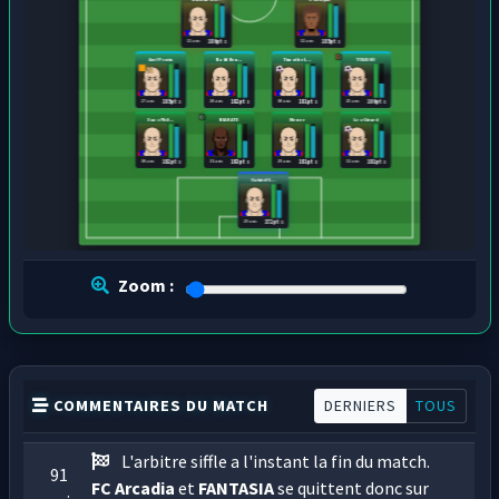
32 ans
32 ans
186 pts
185 pts
Axel Perrin
Nabil Ben...
Timothe L...
TOLISSO
27 ans
28 ans
30 ans
25 ans
185 pts
182 pts
181 pts
166 pts
Enzo Phil...
NIAKATE
Mercer
Leo Girard
30 ans
31 ans
29 ans
32 ans
182 pts
183 pts
181 pts
181 pts
Gabriel S...
29 ans
172 pts
Zoom :
COMMENTAIRES DU MATCH
DERNIERS
TOUS
L'arbitre siffle a l'instant la fin du match.
91
FC Arcadia
et
FANTASIA
se quittent donc sur