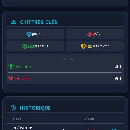
CHIFFRES CLÉS
9
-3
MATCHS
SÉRIE
+18
-31
BUTS POUR
BUTS CONTRE
RECORDS
Victoire
4-1
Défaite
6-1
HISTORIQUE
DATE
SCORE
30/06/2026