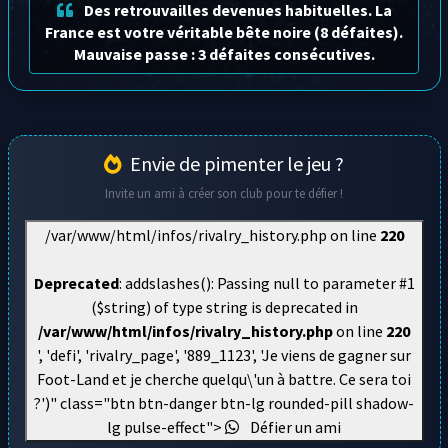
Des retrouvailles devenues habituelles. La
France est votre véritable bête noire (8 défaites).
Mauvaise passe : 3 défaites consécutives.
Envie de pimenter le jeu ?
Invite un ami à créer son club pour te défier !
/var/www/html/infos/rivalry_history.php on line
220
Deprecated
: addslashes(): Passing null to parameter #1
($string) of type string is deprecated in
/var/www/html/infos/rivalry_history.php
on line
220
', 'defi', 'rivalry_page', '889_1123', 'Je viens de gagner sur
Foot-Land et je cherche quelqu\'un à battre. Ce sera toi
?')" class="btn btn-danger btn-lg rounded-pill shadow-
lg pulse-effect">
Défier un ami