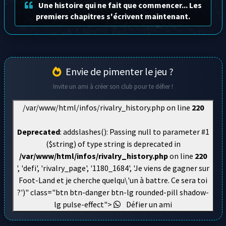
Une histoire qui ne fait que commencer... Les
premiers chapitres s'écrivent maintenant.
Envie de pimenter le jeu ?
Invite un ami à créer son club pour te défier !
/var/www/html/infos/rivalry_history.php on line
220
Deprecated
: addslashes(): Passing null to parameter #1
($string) of type string is deprecated in
/var/www/html/infos/rivalry_history.php
on line
220
', 'defi', 'rivalry_page', '1180_1684', 'Je viens de gagner sur
Foot-Land et je cherche quelqu\'un à battre. Ce sera toi
?')" class="btn btn-danger btn-lg rounded-pill shadow-
lg pulse-effect">
Défier un ami