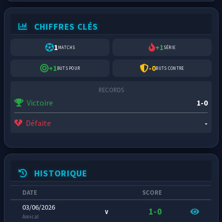
CHIFFRES CLÉS
1
+1
MATCHS
SÉRIE
+1
-0
BUTS POUR
BUTS CONTRE
RECORDS
Victoire
1-0
Défaite
-
HISTORIQUE
DATE
SCORE
03/06/2026
1-0
V
Amical