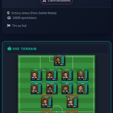
Confrontations
Victory Arena (Paris Gentle Mates)
36000 spectateurs
Tirs au but
🏟️ VUE TERRAIN
Gota
19 ans
241 pts
Mercules
Shotzzy
Sibounet
Ziru
24 ans
28 ans
30 ans
20 ans
241 pts
242 pts
241 pts
227 pts
Dashy
Estreal
Mystk
Envoy
24 ans
27 ans
26 ans
27 ans
230 pts
237 pts
230 pts
231 pts
Ghosty
Neptune
24 ans
24 ans
234 pts
235 pts
Fekir
Depay