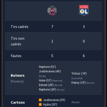
Tirs cadrés
7
3
Tirs non
1
0
cadrés
Fautes
5
6
Neptune (51')
JoeDeceives (46')
Tolisso (74')
Buteurs
[Huke]
[Lacazette]
Huke (31')
[Neptune]
[Passeurs]
Depay (19')
[Aouar]
Estreal (28')
[Mystk]
Neptune (20')
[Dashy]
JoeDeceives (39')
Cartons
Aucun
Hydra (33')