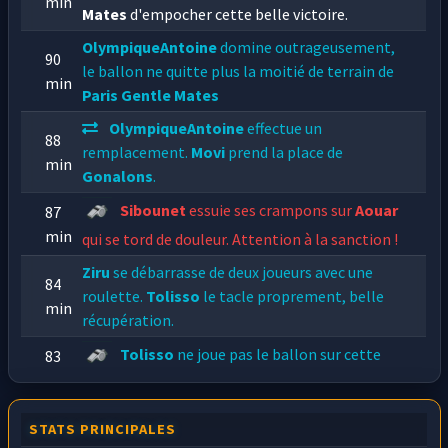
min
Mates
d'empocher cette belle victoire.
OlympiqueAntoine
domine outrageusement,
90
le ballon ne quitte plus la moitié de terrain de
min
Paris Gentle Mates
OlympiqueAntoine
effectue un
88
remplacement.
Movi
prend la place de
min
Gonalons
.
Sibounet
essuie ses crampons sur
Aouar
87
min
qui se tord de douleur. Attention à la sanction !
Ziru
se débarrasse de deux joueurs avec une
84
roulette.
Tolisso
le tacle proprement, belle
min
récupération.
Tolisso
ne joue pas le ballon sur cette
83
min
action !
Mystk
est au sol. C'est une faute.
STATS PRINCIPALES