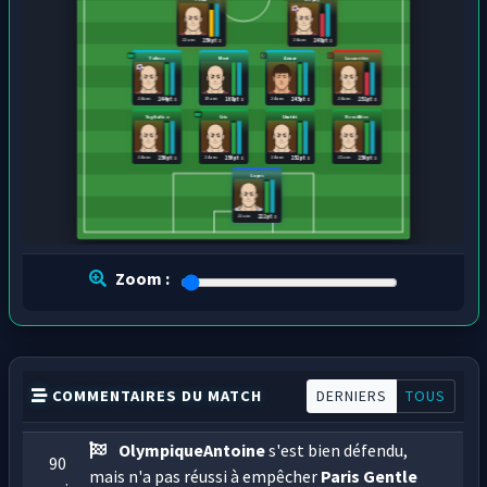
22 ans
24 ans
250 pts
248 pts
Tolisso
Movi
Aouar
Lacazette
24 ans
19 ans
24 ans
24 ans
244 pts
168 pts
245 pts
251 pts
Tagliafico
Cris
Umtiti
Reveillère
24 ans
24 ans
24 ans
21 ans
250 pts
250 pts
252 pts
250 pts
Lopes
22 ans
222 pts
Zoom :
COMMENTAIRES DU MATCH
DERNIERS
TOUS
OlympiqueAntoine
s'est bien défendu,
90
mais n'a pas réussi à empêcher
Paris Gentle