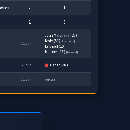
adrés
2
1
2
3
Jules Marchand (85')
Dydy (54')
[Hordiaux]
Aucun
Le beauf (19')
Martinet (13')
[Le beauf]
Aucun
Canac (48')
Aucun
Aucun