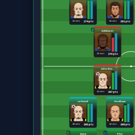
21 ans
26 ans
274 pts
281 pts
Adebayor
25 ans
270 pts
Jules Mar...
22 ans
267 pts
Le beauf
Hordiaux
28 ans
26 ans
265 pts
268 pts
Gyne
Pito