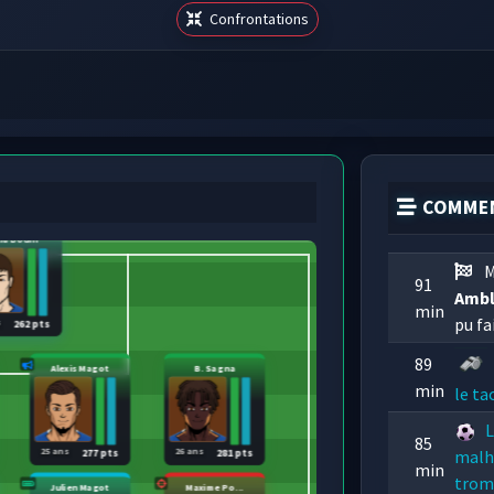
Confrontations
COMMEN
lia Bodin
M
91
Ambl
min
pu fai
s
262 pts
89
Alexis Magot
B. Sagna
min
le tac
L
85
25 ans
26 ans
malh
277 pts
281 pts
min
trom
Julien Magot
Maxime Po...