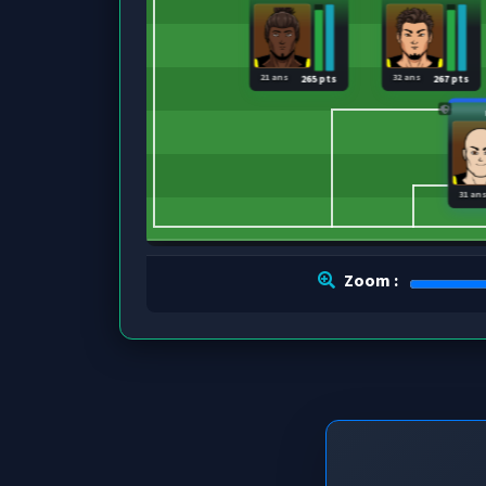
21 ans
32 ans
265 pts
267 pts
31 an
Zoom :