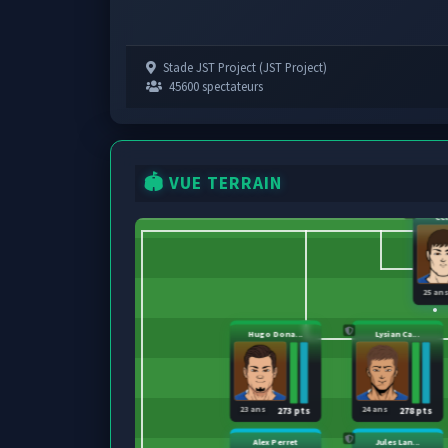
Stade JST Project (JST Project)
45600 spectateurs
🏟️ VUE TERRAIN
Ce
25 an
Hugo Dona...
Lysian Ca...
23 ans
24 ans
273 pts
278 pts
Alex Perret
Jules Lan...