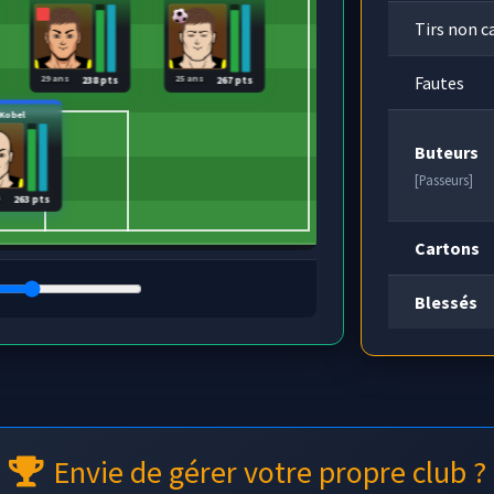
Tirs non c
Fautes
29 ans
25 ans
238 pts
267 pts
Kobel
Buteurs
[Passeurs]
s
263 pts
Cartons
Blessés
Envie de gérer votre propre club ?