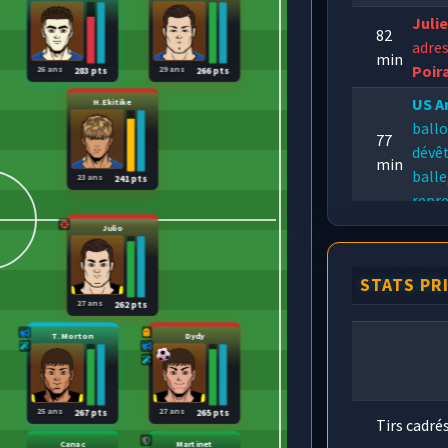
Juli
82
adres
min
Poir
26 ans
29 ans
283 pts
266 pts
US A
H.Ekitike
ballo
77
dévêt
min
balle
23 ans
241 pts
repre
Julio
Juli
72
arriv
min
mais 
STATS PR
27 ans
262 pts
T. Morton
Dydy
25 ans
27 ans
267 pts
265 pts
Tirs cadré
Canac
Martinet