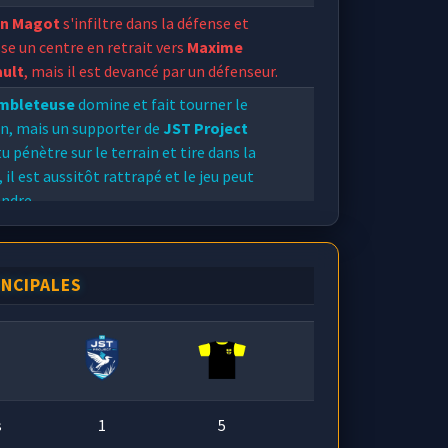
en Magot
s'infiltre dans la défense et
se un centre en retrait vers
Maxime
ault
, mais il est devancé par un défenseur.
mbleteuse
domine et fait tourner le
n, mais un supporter de
JST Project
u pénètre sur le terrain et tire dans la
, il est aussitôt rattrapé et le jeu peut
ndre.
en Magot
pensait avoir fait le plus dur en
ant devant la surface de réparation adverse
il fut contré par un
Pito
déterminé.
INCIPALES
s
1
5