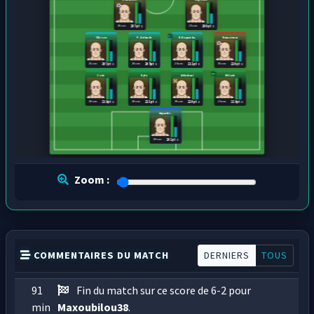
20 ans
21 ans
207 pts
200 pts
T.Kroos
P.Zielinski
B.Kapustka
Ilomatmar
25 ans
28 ans
26 ans
19 ans
207 pts
205 pts
211 pts
220 pts
Cobe
Dyfa
A.Hakimi
M.Cash
20 ans
20 ans
30 ans
26 ans
218 pts
223 pts
220 pts
219 pts
Jinjuriki...
20 ans
201 pts
Zoom :
COMMENTAIRES DU MATCH
DERNIERS
TOUS
91
Fin du match sur ce score de 6-2 pour
min
Maxoubilou38
.