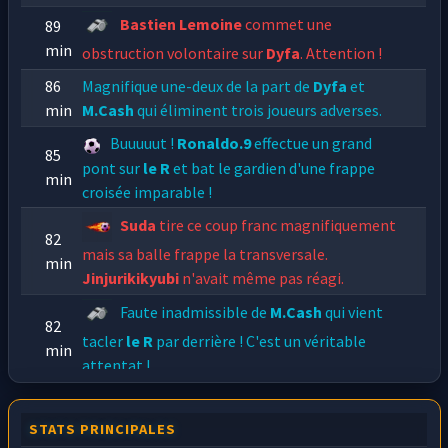
Bastien Lemoine
commet une
89
min
obstruction volontaire sur
Dyfa
. Attention !
86
Magnifique une-deux de la part de
Dyfa
et
min
M.Cash
qui éliminent trois joueurs adverses.
Buuuuut !
Ronaldo.9
effectue un grand
85
pont sur
le R
et bat le gardien d'une frappe
min
croisée imparable !
Suda
tire ce coup franc magnifiquement
82
mais sa balle frappe la transversale.
min
Jinjurikikyubi
n'avait même pas réagi.
Faute inadmissible de
M.Cash
qui vient
82
tacler
le R
par derrière ! C'est un véritable
min
attentat !
STATS PRINCIPALES