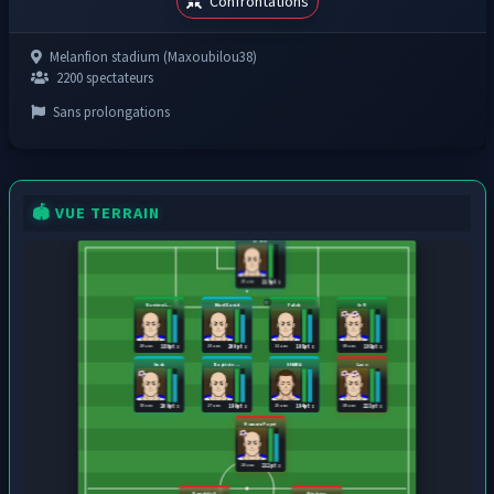
Confrontations
Melanfion stadium (Maxoubilou38)
2200 spectateurs
Sans prolongations
🏟️ VUE TERRAIN
la bret
25 ans
215 pts
Bastien L...
Mael David
Falch
le R
20 ans
29 ans
32 ans
30 ans
186 pts
200 pts
198 pts
198 pts
Suda
Baptiste ...
XHAKA
Lazo
19 ans
27 ans
25 ans
20 ans
209 pts
199 pts
194 pts
223 pts
Romain Payet
28 ans
212 pts
Ronaldo.9
Bigboss