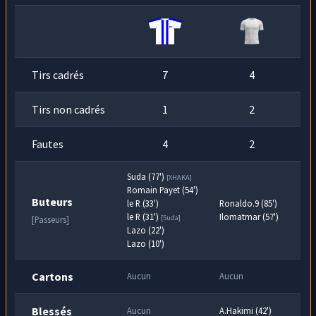
Tirs cadrés
7
4
Tirs non cadrés
1
2
Fautes
4
2
Suda (77')
[XHAKA]
Romain Payet (54')
Buteurs
le R (33')
Ronaldo.9 (85')
le R (31')
Ilomatmar (57')
[Suda]
[Passeurs]
Lazo (22')
Lazo (10')
Cartons
Aucun
Aucun
Blessés
Aucun
A.Hakimi (42')