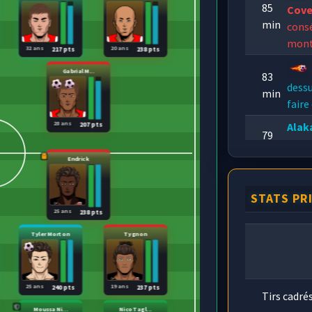
85
Cov
min
consé
mont
32 ans
20 ans
217 pts
238 pts
Gabrial M...
83
dessu
min
faire
28 ans
Ala
207 pts
79
parfa
min
à con
Endrick
Q
74
STATS PR
Élek
min
25 ans
238 pts
marq
Tyler Morton
Tygnon
25 ans
19 ans
240 pts
237 pts
Tirs cadré
Moussa Ni...
Nico Tagl...