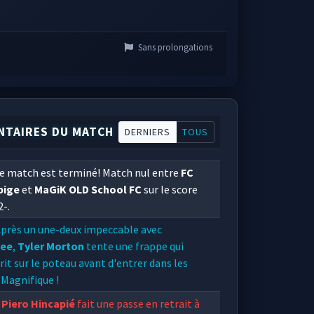
Sans prolongations
TAIRES DU MATCH
DERNIERS
TOUS
e match est terminé! Match nul entre
FC
pige
et
MaGiK OLD School FC
sur le score
2-.
près un une-deux impeccable avec
lee
,
Tyler Morton
tente une frappe qui
rit sur le poteau avant d'entrer dans les
 Magnifique !
Piero Hincapié
fait une passe en retrait à