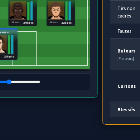
Tirs non
cadrés
25 ans
26 ans
240 pts
228 pts
Fautes
inik G...
Buteurs
s
235 pts
[Passeurs]
Cartons
Blessés