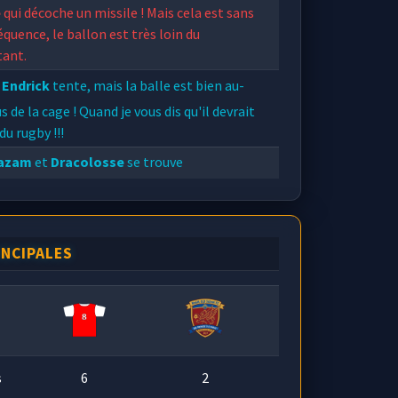
e
qui décoche un missile ! Mais cela est sans
quence, le ballon est très loin du
ant.
Endrick
tente, mais la balle est bien au-
s de la cage ! Quand je vous dis qu'il devrait
 du rugby !!!
kazam
et
Dracolosse
se trouve
itement aujourd'hui, ensemble ils arrivent
struire un jeu exceptionnel !
uelle erreur de
Gabrial Margales
!!
INCIPALES
tek
en profite pour recupérer la balle et
uer !
s
6
2