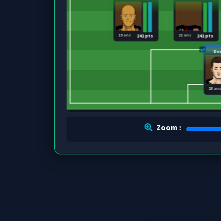
19 ans
22 ans
241 pts
241 pts
Dom
25 an
Zoom :