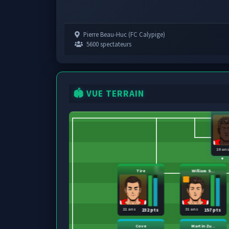
Pierre Beau-Huc (FC Calypige)
5600 spectateurs
🏟️ VUE TERRAIN
19 an
Tire
William S...
21 ans
31 ans
232 pts
157 pts
Cove
Martin Zu...