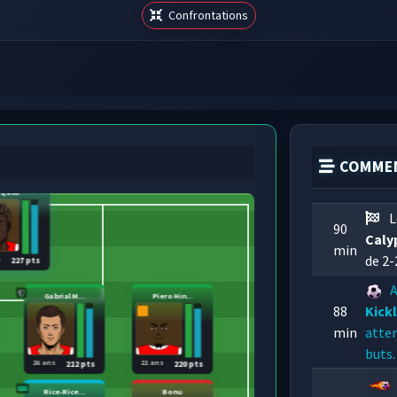
Confrontations
COMMEN
Qasu
L
90
Caly
min
de 2-
s
227 pts
A
Gabrial M...
Piero Hin...
88
Kick
min
atter
buts.
26 ans
21 ans
212 pts
220 pts
Rice-Rice...
Bonu