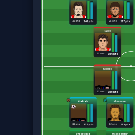
20 ans
25 ans
241 pts
237 pts
Suze
21 ans
234 pts
Kicklee
22 ans
239 pts
Élektek
Alakazam
22 ans
19 ans
239 pts
239 pts
Dracolosse
Mackogneur