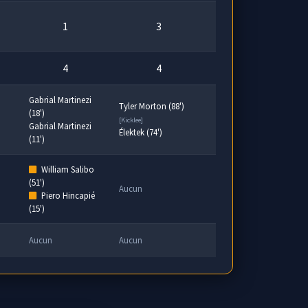
1
3
4
4
Gabrial Martinezi
Tyler Morton (88')
(18')
[Kicklee]
Gabrial Martinezi
Élektek (74')
(11')
William Salibo
(51')
Aucun
Piero Hincapié
(15')
Aucun
Aucun