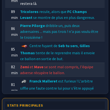
min
restera là.
89
Tricolores
recule, alors que
FC Champs
min
Levant
se montre de plus en plus dangereux.
Pierre Pilorge
dribble un, puis deux
86
adversaires ... mais pas trois !
n'a pas voulu être
min
le troisième !
Centre fuyant de
Seb tu sers
,
Gilles
85
Thomas
tente de le reprendre mais il envoie
min
ce ballon en sortie de but.
82
Zemi
et
Mave
se sont mal compris, l'équipe
min
adverse récupère le ballon.
Franck Malleret
est furieux ! L'arbitre
81
siffle une faute contre lui pour s'être appuyé
min
sur les épaules de
Soso
lors d'un duel aérien !
STATS PRINCIPALES