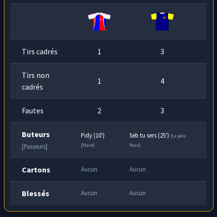
Tirs cadrés
1
3
Tirs non
1
4
cadrés
Fautes
2
3
Buteurs
Pidy (10')
Seb tu sers (25')
[Le père
[Mave]
Noix]
[Passeurs]
Cartons
Aucun
Aucun
Blessés
Aucun
Aucun