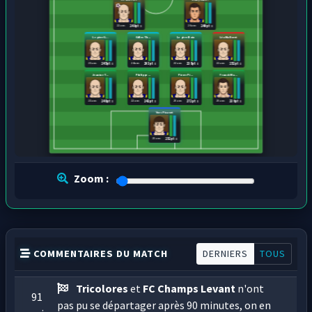
22 ans
26 ans
249 pts
240 pts
Le père G...
Gilles Th...
Le père Noix
Léa Malleret
21 ans
24 ans
22 ans
22 ans
245 pts
203 pts
238 pts
252 pts
Jeanine T...
Philippe ...
Pierre Pi...
Franck Ma...
21 ans
22 ans
25 ans
25 ans
248 pts
242 pts
272 pts
236 pts
Yves Picavet
25 ans
252 pts
Zoom :
COMMENTAIRES DU MATCH
DERNIERS
TOUS
Tricolores
et
FC Champs Levant
n'ont
91
pas pu se départager après 90 minutes, on en