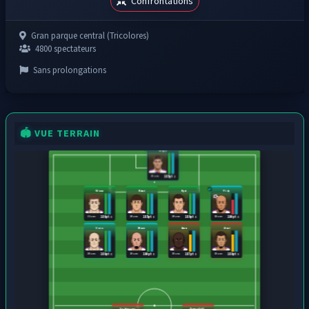
Confrontations
Gran parque central (Tricolores)
4800 spectateurs
Sans prolongations
🏟️ VUE TERRAIN
Mejia
25 ans
185 pts
Woxu
Rimi
Kyri
Pidy
21 ans
20 ans
20 ans
18 ans
186 pts
185 pts
189 pts
190 pts
Soso
Mave
Zimu
Zemi
20 ans
19 ans
19 ans
19 ans
189 pts
190 pts
187 pts
189 pts
Seb tu sers
Remy Gall...