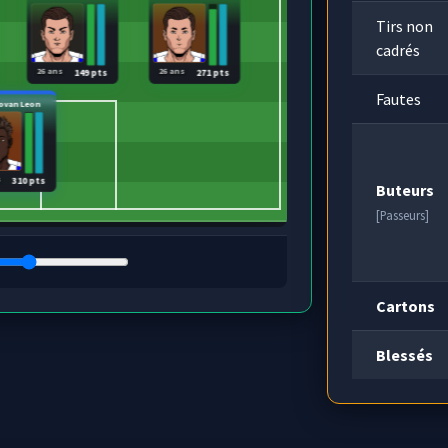
Tirs non
cadrés
26 ans
26 ans
149 pts
271 pts
Fautes
ovan Leon
s
310 pts
Buteurs
[Passeurs]
Cartons
Blessés