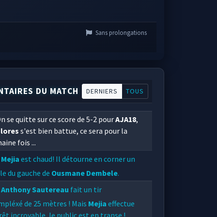
Sans prolongations
TAIRES DU MATCH
DERNIERS
TOUS
n se quitte sur ce score de 5-2 pour
AJA18
,
olores
s'est bien battue, ce sera pour la
aine fois ...
Mejia
est chaud! Il détourne en corner un
le du gauche de
Ousmane Dembele
.
Anthony Sautereau
fait un tir
mpléxé de 25 mètres ! Mais
Mejia
effectue
rêt incroyable, le public est en transe !