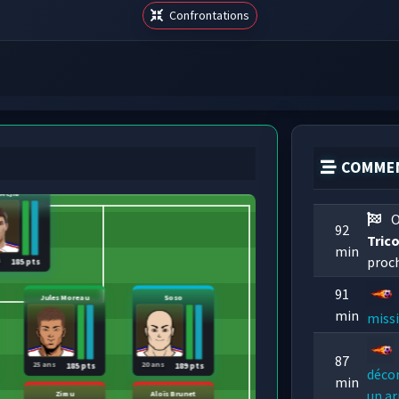
Confrontations
COMMEN
Mejia
O
92
Tric
min
proch
s
185 pts
91
Jules Moreau
Soso
min
missi
87
25 ans
20 ans
185 pts
189 pts
déco
min
un ar
Zimu
Aloïs Brunet