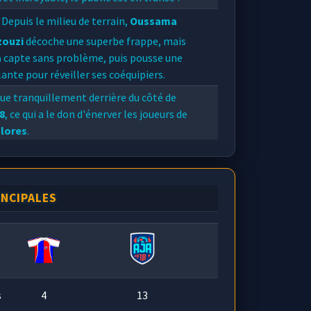
Depuis le milieu de terrain,
Oussama
zouzi
décoche une superbe frappe, mais
a
capte sans problème, puis pousse une
ante pour réveiller ses coéquipiers.
ue tranquillement derrière du côté de
8
, ce qui a le don d'énerver les joueurs de
olores
.
ourde frappe de
Victor Fournier
que dévie
eureusement
Jules Moreau
qui trompe
ropre gardien.
INCIPALES
s
4
13