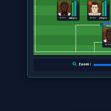
25 ans
28 ans
268 pts
278 pts
Don
26 an
Zoom :