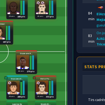
84
ElAz
19 ans
25 ans
185 pts
177 pts
min
Meji
Zemi
gueul
On jo
83
AJA1
min
s
187 pts
Tric
L
Ousmane D...
79
malh
min
son p
STATS PR
26 ans
279 pts
Oussama E...
Victor Fo...
30 ans
31 ans
280 pts
301 pts
Tirs cadré
Lamine Sy
Sinaly Di...