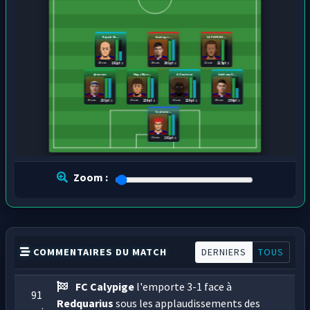
Rajack Ch...
Santiago ...
LA PATROU...
20 ans
20 ans
22 ans
191 pts
303 pts
225 pts
pleureuse
Hugo Marc...
A. Ouattara
Anthony O...
25 ans
23 ans
21 ans
20 ans
233 pts
220 pts
220 pts
256 pts
Capitaine...
21 ans
261 pts
Zoom :
COMMENTAIRES DU MATCH
DERNIERS
TOUS
FC Calypige
l'emporte 3-1 face à
91
Redquarius
sous les applaudissements des