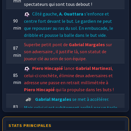
min
spectateurs qui sont tous debout !
Côté gauche,
A. Ouattara
s'enfonce et
90
centre fort devant le but. Le gardien ne peut
min
que repousser au ras du sol. En embuscade,
le
dribble et pousse la balle dans le but vide.
Superbe petit pont de
Gabrial Margales
sur
87
son adversaire
, il justifie là, son statut de
min
joueur clé au sein de son équipe.
Piero Hincapié
lance
Gabrial Martinezi
,
85
celui-ci crochète, élimine deux adversaires et
min
adresse une passe en retrait millimétrée à
Piero Hincapié
qui la propulse dans les buts !
Gabrial Margales
se met à accélérer.
83
Mais celui ci est subitement arrêté par un tacle
min
violent de
Rajack Chirac
qui commet une très
grosse faute.
STATS PRINCIPALES