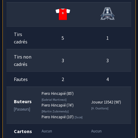
Piero Hincapié
effectue une magnifique
79
transversale à
Gabrial Martinezi
qui contrôle
min
le ballon et tire !! Mais le gardien, vigilant,
laisse ce ballon sortir.
Tirs
5
1
cadrés
Tirs non
3
3
cadrés
Fautes
2
4
Piero Hincapié (85')
[Gabrial Martinezi]
Buteurs
Joueur 13542 (90')
Piero Hincapié (74')
[A. Ouattara]
[Passeurs]
[Martin Zubimendy]
Piero Hincapié (10')
[Suze]
Cartons
Aucun
Aucun