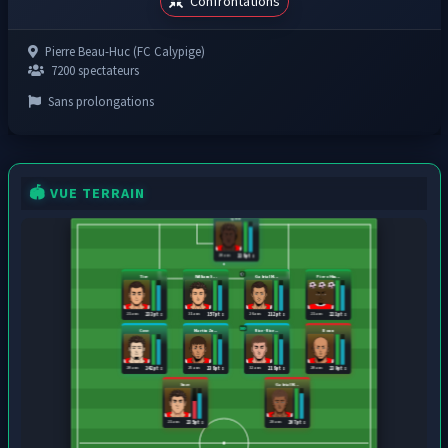
Confrontations
Pierre Beau-Huc (FC Calypige)
7200 spectateurs
Sans prolongations
🏟️ VUE TERRAIN
Qasu
20 ans
228 pts
Tire
William S...
Gabrial M...
Piero Hin...
21 ans
31 ans
26 ans
21 ans
233 pts
157 pts
212 pts
221 pts
Cove
Martin Zu...
Rice-Rice...
Bonu
20 ans
25 ans
32 ans
20 ans
242 pts
238 pts
218 pts
239 pts
Suze
Gabrial M...
21 ans
28 ans
235 pts
207 pts