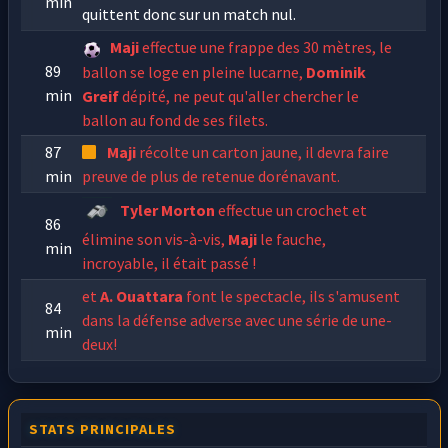
min
quittent donc sur un match nul.
Maji
effectue une frappe des 30 mètres, le
89
ballon se loge en pleine lucarne,
Dominik
min
Greif
dépité, ne peut qu'aller chercher le
ballon au fond de ses filets.
87
Maji
récolte un carton jaune, il devra faire
min
preuve de plus de retenue dorénavant.
Tyler Morton
effectue un crochet et
86
élimine son vis-à-vis,
Maji
le fauche,
min
incroyable, il était passé !
et
A. Ouattara
font le spectacle, ils s'amusent
84
dans la défense adverse avec une série de une-
min
deux!
Rajack Chirac
fait une passe trop profonde à
82
Anthony Ondet
, le ballon finit en sortie de
min
but.
STATS PRINCIPALES