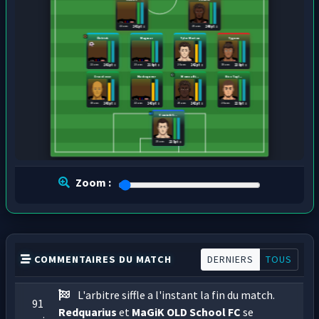
22 ans
25 ans
241 pts
240 pts
Élektek
Magmar
Tyler Morton
Tygnon
22 ans
23 ans
26 ans
19 ans
241 pts
216 pts
242 pts
239 pts
Dracolosse
Mackogneur
Moussa Ni...
Nico Tagl...
19 ans
22 ans
25 ans
26 ans
243 pts
243 pts
242 pts
228 pts
Dominik G...
25 ans
235 pts
Zoom :
COMMENTAIRES DU MATCH
DERNIERS
TOUS
L'arbitre siffle a l'instant la fin du match.
91
Redquarius
et
MaGiK OLD School FC
se