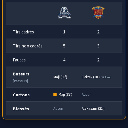
Tirs cadrés
1
2
Tirs non cadrés
5
3
Fautes
4
2
Buteurs
Maji (89')
Élektek (10')
[Kicklee]
[Passeurs]
Cartons
Maji (87')
Aucun
Blessés
Aucun
Alakazam (21')