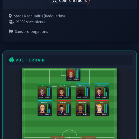
Confrontations
Stade Redquarius (Redquarius)
21000 spectateurs
Sans prolongations
🏟️ VUE TERRAIN
Capitaine...
21 ans
261 pts
pleureuse
Hugo Marc...
A. Ouattara
Anthony O...
25 ans
23 ans
21 ans
20 ans
233 pts
220 pts
220 pts
256 pts
Rajack Ch...
Santiago ...
LA PATROU...
Maji
20 ans
20 ans
22 ans
20 ans
191 pts
303 pts
225 pts
260 pts
Kicklee
Endrick