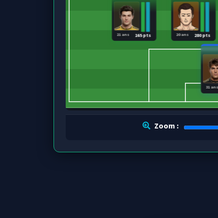
21 ans
20 ans
165 pts
280 pts
31 an
Zoom :