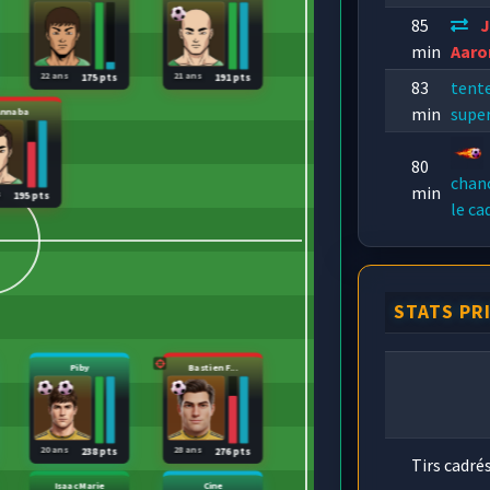
85
J
min
Aaro
22 ans
21 ans
175 pts
191 pts
83
tent
min
super
Annaba
80
chanc
min
s
195 pts
le ca
STATS PR
Piby
Bastien F...
20 ans
28 ans
238 pts
276 pts
Tirs cadré
Isaac Marie
Cine