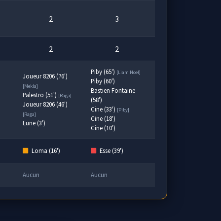
2
3
2
2
Piby (65')
[Liam Noel]
Joueur 8206 (76')
Piby (60')
[Mekla]
Bastien Fontaine
Palestro (51')
[Raga]
(58')
Joueur 8206 (46')
Cine (33')
[Piby]
[Raga]
Cine (18')
Lune (3')
Cine (10')
Loma (16')
Esse (39')
Aucun
Aucun