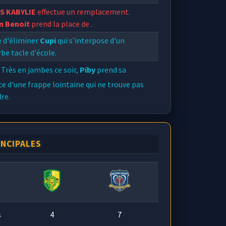
S KABYLIE
effectue un remplacement.
n Benoit
prend la place de
.
e d'éliminer
Cupi
qui s'interpose d'un
be tacle d'école.
Très en jambes ce soir,
Piby
prend sa
e d'une frappe lointaine qui ne trouve pas
dre.
INCIPALES
s
4
7