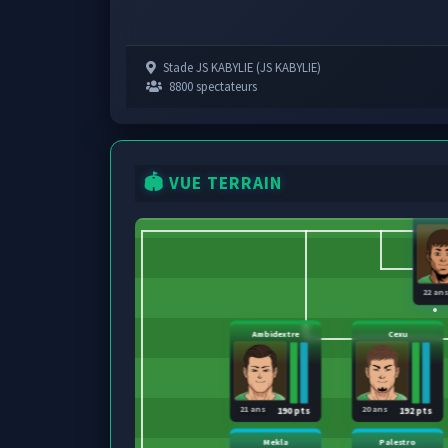
Stade JS KABYLIE (JS KABYLIE)
8800 spectateurs
🏟️ VUE TERRAIN
22 an
Ambidextre
Cexu
21 ans
20 ans
190 pts
192 pts
Mekla
Palestro