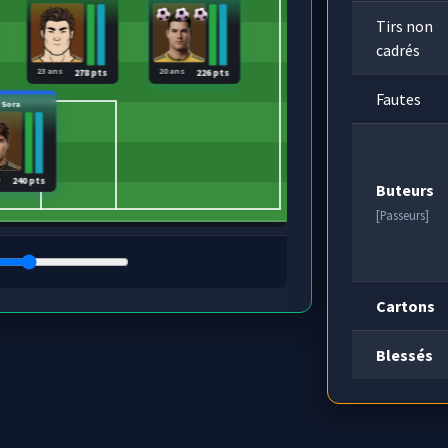
Tirs non
cadrés
23 ans
20 ans
278 pts
226 pts
Fautes
Sora
s
240 pts
Buteurs
[Passeurs]
Cartons
Blessés