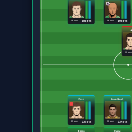
25 ans
26 ans
188 pts
199 pts
22 an
Esse
Liam Noel
28 ans
22 ans
220 pts
224 pts
Bema
Qupu