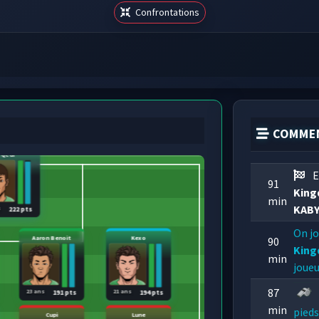
Confrontations
COMMEN
Qedi
E
91
King
min
KABY
s
222 pts
On jo
Aaron Benoit
Kexo
90
King
min
joue
87
23 ans
21 ans
191 pts
194 pts
min
pieds
Cupi
Lune