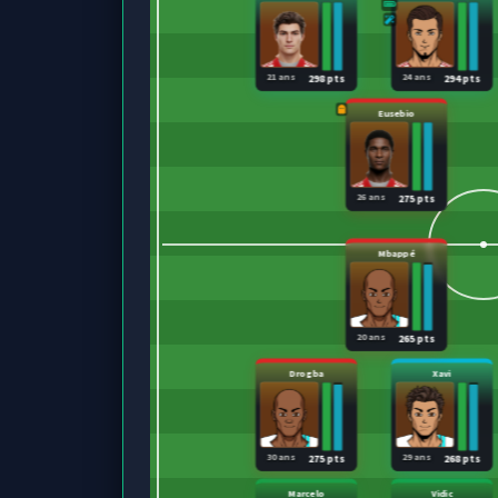
21 ans
24 ans
298 pts
294 pts
Eusebio
26 ans
275 pts
Mbappé
20 ans
265 pts
Drogba
Xavi
30 ans
29 ans
275 pts
268 pts
Marcelo
Vidic