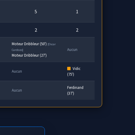
5
1
2
2
Moteur Dribbleur (50')
[Oscar
Aucun
Cardozo]
Moteur Dribbleur (27')
Vidic
Aucun
(75')
Ferdinand
Aucun
(37')