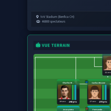
VvV Stadium (Benfica CH)
46800 spectateurs
🏟️ VUE TERRAIN
22 an
Charles M...
Carlos Mozer
24 ans
27 ans
240 pts
270 pts
Joao pinto
Fernando ...