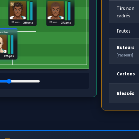
Tirs non
cadrés
25 ans
27 ans
265 pts
271 pts
Fautes
arthez
Buteurs
[Passeurs]
s
275 pts
Cartons
Blessés