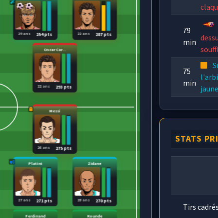
claqu
79
29 ans
22 ans
254 pts
287 pts
dessu
min
souff
Oscar Car...
Su
75
l'arb
min
22 ans
jaune
293 pts
Messi
75
magn
min
il tâ
STATS PR
tout 
26 ans
275 pts
Platini
Zidane
27 ans
28 ans
271 pts
270 pts
Tirs cadré
Ferdinand
Kounde