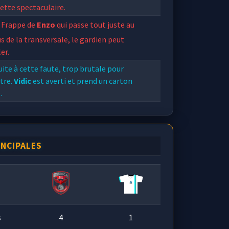
ette spectaculaire.
Frappe de
Enzo
qui passe tout juste au
s de la transversale, le gardien peut
ler.
ite à cette faute, trop brutale pour
itre.
Vidic
est averti et prend un carton
.
Oscar Cardozo
dribble
Vidic
par un
ifique petit pont.
Vidic
semble vexé, alors
cle
Oscar Cardozo
par derrière. L'arbitre a
INCIPALES
vu, c'est une faute !
s
4
1