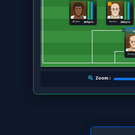
25 ans
26 ans
264 pts
266 pts
B
27 an
Zoom :