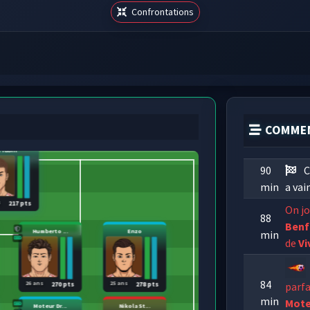
Confrontations
COMMEN
Trubin
90
C
min
a vai
s
217 pts
On jo
88
Benf
Humberto ...
Enzo
min
de
Vi
84
26 ans
25 ans
parfa
270 pts
278 pts
min
Mote
Moteur Dr...
Nikola St...