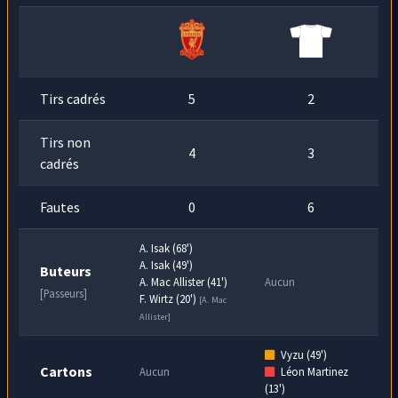
Tirs cadrés
5
2
Tirs non
4
3
cadrés
Fautes
0
6
A. Isak (68')
A. Isak (49')
Buteurs
A. Mac Allister (41')
Aucun
[Passeurs]
F. Wirtz (20')
[A. Mac
Allister]
Vyzu (49')
Cartons
Aucun
Léon Martinez
(13')