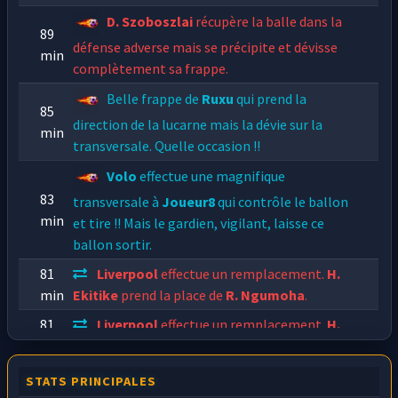
D. Szoboszlai
récupère la balle dans la
89
défense adverse mais se précipite et dévisse
min
complètement sa frappe.
Belle frappe de
Ruxu
qui prend la
85
direction de la lucarne mais
la dévie sur la
min
transversale. Quelle occasion !!
Volo
effectue une magnifique
83
transversale à
Joueur8
qui contrôle le ballon
min
et tire !! Mais le gardien, vigilant, laisse ce
ballon sortir.
81
Liverpool
effectue un remplacement.
H.
min
Ekitike
prend la place de
R. Ngumoha
.
81
Liverpool
effectue un remplacement.
H.
min
Elliott
prend la place de
R. Gravenberch
.
STATS PRINCIPALES