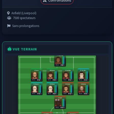
Confrontations
Anfield (Liverpool)
7500 spectateurs
Sans prolongations
🏟️ VUE TERRAIN
J. Frimpong
30 ans
185 pts
J. Gomez
M. Kerkez
V. Van Dijk
D. Szobos...
20 ans
21 ans
26 ans
19 ans
208 pts
208 pts
203 pts
221 pts
R. Graven...
H. Elliott
M. Salah
H. Ekitike
19 ans
18 ans
26 ans
19 ans
176 pts
182 pts
201 pts
209 pts
A. Isak
21 ans
213 pts
Léon Mart...
Luis Suarez