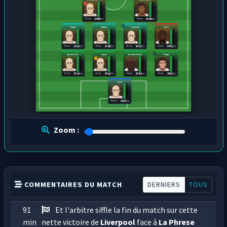
23 ans
26 ans
244 pts
204 pts
Ruxu
Bumo
Joueur8
Volo
22 ans
21 ans
25 ans
21 ans
212 pts
219 pts
203 pts
247 pts
Aaron Rol...
Vyzu
Benoît Denis
Pique
22 ans
22 ans
26 ans
26 ans
207 pts
201 pts
204 pts
180 pts
Jycu
18 ans
192 pts
Zoom :
COMMENTAIRES DU MATCH
DERNIERS
TOUS
91
Et l'arbitre siffle la fin du match sur cette
min
nette victoire de
Liverpool
face à
La Phrese