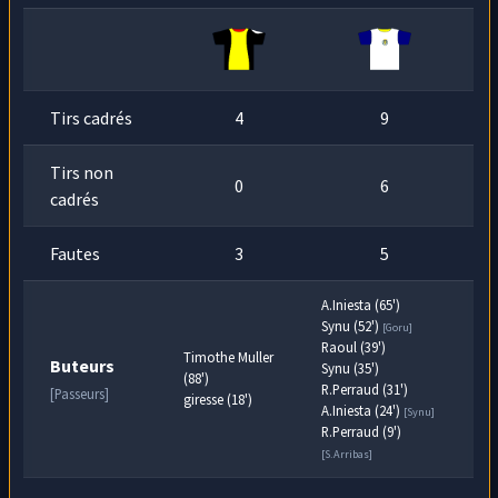
Tirs cadrés
4
9
Tirs non
0
6
cadrés
Fautes
3
5
A.Iniesta (65')
Synu (52')
[Goru]
Raoul (39')
Timothe Muller
Buteurs
Synu (35')
(88')
R.Perraud (31')
[Passeurs]
giresse (18')
A.Iniesta (24')
[Synu]
R.Perraud (9')
[S.Arribas]