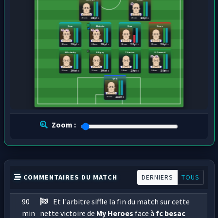
25 ans
28 ans
140 pts
120 pts
Synu
A.Iniesta
Goru
Cemo
18 ans
24 ans
18 ans
19 ans
210 pts
210 pts
211 pts
210 pts
M.Debuchy
N.Ngoy
T.Santos
R.Perraud
23 ans
23 ans
24 ans
24 ans
200 pts
200 pts
120 pts
135 pts
Qeqi
19 ans
211 pts
Zoom :
COMMENTAIRES DU MATCH
DERNIERS
TOUS
90
Et l'arbitre siffle la fin du match sur cette
min
nette victoire de
My Heroes
face à
fc besac