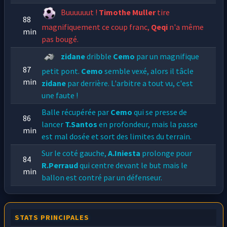
Buuuuuut !
Timothe Muller
tire
88
magnifiquement ce coup franc,
Qeqi
n'a même
min
pas bougé.
zidane
dribble
Cemo
par un magnifique
87
petit pont.
Cemo
semble vexé, alors il tâcle
min
zidane
par derrière. L'arbitre a tout vu, c'est
une faute !
Balle récupérée par
Cemo
qui se presse de
86
lancer
T.Santos
en profondeur, mais la passe
min
est mal dosée et sort des limites du terrain.
Sur le coté gauche,
A.Iniesta
prolonge pour
84
R.Perraud
qui centre devant le but mais le
min
ballon est contré par un défenseur.
My Heroes
a beaucoup de mal à poser le pied
82
sur le ballon,
fc besac
fait le pressing dès que
min
STATS PRINCIPALES
leurs adversaires ont la balle.