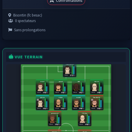
Confrontations
Bisontin (fc besac)
0 spectateurs
Sans prolongations
🏟️ VUE TERRAIN
Dylan Giraud
24 ans
137 pts
mozer
pavard
boli
amoros
32 ans
30 ans
30 ans
29 ans
159 pts
165 pts
163 pts
164 pts
giresse
zidane
waddel
Timothe M...
30 ans
27 ans
30 ans
25 ans
151 pts
161 pts
154 pts
189 pts
greenwood
F. Ribery
30 ans
28 ans
151 pts
166 pts
S.Arribas
Raoul