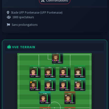
Confrontations
Stade UFP Pontenaise (UFP Pontenaise)
1800 spectateurs
Sans prolongations
🏟️ VUE TERRAIN
Elie
26 ans
220 pts
Yannick
Alexy
Sacha
Txomin
30 ans
30 ans
28 ans
26 ans
182 pts
194 pts
186 pts
203 pts
Nuno
Luka
Lucas
Pedri
30 ans
24 ans
27 ans
28 ans
186 pts
134 pts
113 pts
170 pts
Ludwig
Tiago
30 ans
26 ans
184 pts
227 pts
Bastien
Shiba