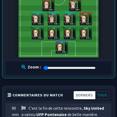
31 ans
28 ans
230 pts
225 pts
Xeow
Ananas
Jason
Loulou
31 ans
25 ans
29 ans
26 ans
231 pts
229 pts
221 pts
221 pts
Unoo
Domi
Rioo
Tequila
25 ans
28 ans
25 ans
28 ans
225 pts
221 pts
221 pts
222 pts
Tony
31 ans
234 pts
Zoom :
COMMENTAIRES DU MATCH
DERNIERS
TOUS
90
C'est la fin de cette rencontre,
Sky United
min
a vaincu
UFP Pontenaise
de belle manière.