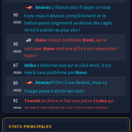
Ananas
s'élance pour frapper ce coup
90
franc mais il dévisse complétèment et le
min
ballon passe largement au dessus des cages.
Un tir à oublier au plus vite !
Nuno
réussit à dribbler
Domi
, qui le
90
rattrape.
Nuno
met une gifle à son adversaire !
min
Faute !
87
Shiba
s'enferme seul sur le côté droit, il est
min
repris sans problème par
Nuno
.
Ananas
!!! On l'a vue dedans, mais sa
85
min
frappe passe à droite des buts.
81
Txomin
accélère et fait une passe à
Luka
qui
min
ne peut récupérer le cuir, c'est une touche.
STATS PRINCIPALES