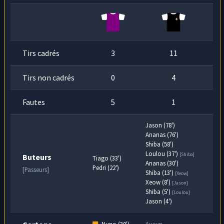
Tirs cadrés
3
11
Tirs non cadrés
0
4
Fautes
5
1
Jason (78')
Ananas (76')
Shiba (58')
Loulou (37')
[Shiba]
Buteurs
Tiago (33')
Ananas (30')
Pedri (22')
[Passeurs]
Shiba (13')
[Xeow]
Xeow (8')
[Jason]
Shiba (5')
[Loulou]
Jason (4')
Nuno (30')
Aucun