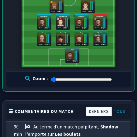
19 ans
21 ans
254 pts
191 pts
Jaboby Sh...
David Mason
David Lac...
Kvaratskh...
20 ans
21 ans
26 ans
18 ans
232 pts
196 pts
227 pts
227 pts
Omega
Black bull
Wing
Olivier L...
20 ans
20 ans
18 ans
24 ans
215 pts
229 pts
239 pts
185 pts
Cisy
20 ans
221 pts
Zoom :
COMMENTAIRES DU MATCH
DERNIERS
TOUS
90
Au terme d'un match palpitant,
Shadow
min
l'emporte sur
Les boulets
.