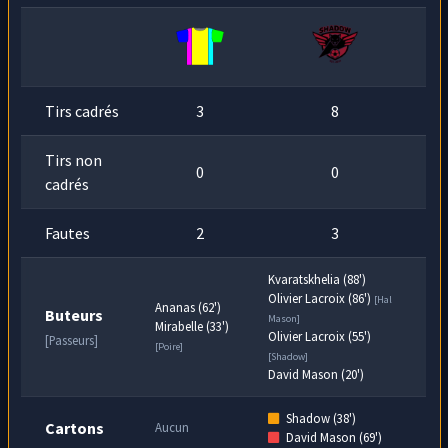
Cerise
,
Wing
ne peut que laisser trainer sa
min
jambe. L'arbitre siffle faute!
Tirs cadrés
3
8
Tirs non
0
0
cadrés
Fautes
2
3
Kvaratskhelia (88')
Olivier Lacroix (86')
[Hal
Ananas (62')
Buteurs
Mason]
Mirabelle (33')
Olivier Lacroix (55')
[Passeurs]
[Poire]
[Shadow]
David Mason (20')
Shadow (38')
Cartons
Aucun
David Mason (69')