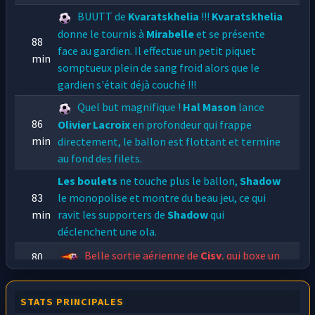
BUUTT de
Kvaratskhelia
!!!
Kvaratskhelia
donne le tournis à
Mirabelle
et se présente
88
face au gardien. Il effectue un petit piquet
min
somptueux plein de sang froid alors que le
gardien s'était déjà couché !!!
Quel but magnifique !
Hal Mason
lance
86
Olivier Lacroix
en profondeur qui frappe
min
directement, le ballon est flottant et termine
au fond des filets.
Les boulets
ne touche plus le ballon,
Shadow
83
le monopolise et montre du beau jeu, ce qui
min
ravit les supporters de
Shadow
qui
déclenchent une ola.
Belle sortie aérienne de
Cisy
, qui boxe un
80
min
coup franc de
Pomme
dans la surface.
A la suite d'un joli geste technique de
STATS PRINCIPALES
79