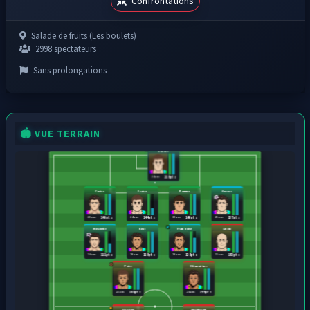
Confrontations
Salade de fruits (Les boulets)
2998 spectateurs
Sans prolongations
🏟️ VUE TERRAIN
Banane
24 ans
216 pts
Cerise
Fraise
Pomme
Ananas
28 ans
24 ans
30 ans
25 ans
140 pts
144 pts
140 pts
137 pts
Mirabelle
Kiwi
Framboise
Litchi
26 ans
28 ans
28 ans
22 ans
111 pts
129 pts
135 pts
153 pts
Poire
Clémentin...
23 ans
24 ans
168 pts
155 pts
Shadow
Hal Mason