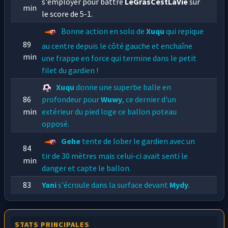
s'employer pour battre
LeGrasCestLaVie
sur
min
le score de 5-1.
Bonne action en solo de
Xuqu
qui repique
89
au centre depuis le côté gauche et enchaîne
min
une frappe en force qui termine dans le petit
filet du gardien !
Xuqu
donne une superbe balle en
86
profondeur pour
Wuwy
, ce dernier d'un
min
extérieur du pied loge ce ballon poteau
opposé.
Gehe
tente de lober le gardien avec un
84
tir de 30 mètres mais celui-ci avait senti le
min
danger et capte le ballon.
83
Yani
s'écroule dans la surface devant
Mydy
.
min
L'arbitre ne bronche pas.
77
Corner tiré par
Supe
,
Wuwy
d'un superbe
STATS PRINCIPALES
min
ciseau catapulte le ballon dans le soupirail.