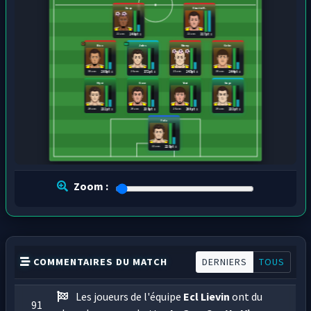
Xuqu
Dimitri K.
22 ans
22 ans
249 pts
317 pts
Nico
Jules
Wuwy
Gehe
30 ans
26 ans
21 ans
20 ans
268 pts
172 pts
245 pts
244 pts
Hyvi
Gove
Yani
Supe
20 ans
20 ans
26 ans
20 ans
232 pts
238 pts
200 pts
233 pts
Fofa
22 ans
228 pts
Zoom :
COMMENTAIRES DU MATCH
DERNIERS
TOUS
Les joueurs de l'équipe
Ecl Lievin
ont du
91