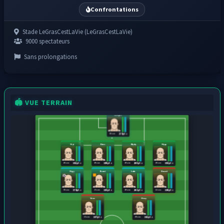
Confrontations
Stade LeGrasCestLaVie (LeGrasCestLaVie)
9000 spectateurs
Sans prolongations
🏟️ VUE TERRAIN
Gragas
20 ans
176 pts
Vipi
Bine
Mydy
Hypy
20 ans
20 ans
20 ans
20 ans
182 pts
180 pts
200 pts
183 pts
Rigy
Nami
Lulu
Brand
19 ans
21 ans
20 ans
22 ans
178 pts
183 pts
203 pts
190 pts
Vexe
Hosy
21 ans
20 ans
187 pts
182 pts