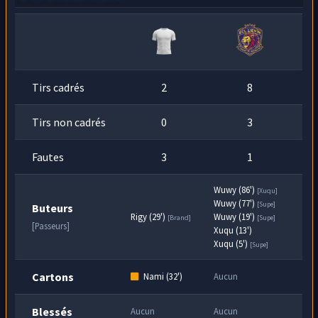
Tirs cadrés
2
8
Tirs non cadrés
0
3
Fautes
3
1
Wuwy (86')
[Xuqu]
Wuwy (77')
[Supe]
Buteurs
Rigy (29')
Wuwy (19')
[Brand]
[Supe]
[Passeurs]
Xuqu (13')
Xuqu (5')
[Supe]
Cartons
Nami (32')
Aucun
Blessés
Aucun
Aucun