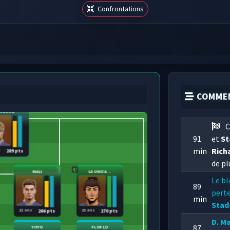
Confrontations
COMMEN
ROCRO
C
91
et
St
min
Rich
s
289 pts
de pl
MALI
LA UNICA ...
Le bl
89
perte
min
Stad
21 ans
25 ans
266 pts
270 pts
D. M
87
YOYO
FLOFLO