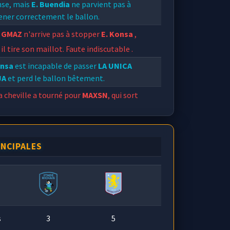
nse, mais
E. Buendia
ne parvient pas à
ener correctement le ballon.
GMAZ
n'arrive pas à stopper
E. Konsa
,
 il tire son maillot. Faute indiscutable .
onsa
est incapable de passer
LA UNICA
JA
et perd le ballon bêtement.
a cheville a tourné pour
MAXSN
, qui sort
rairement se faire soigner.
INCIPALES
s
3
5