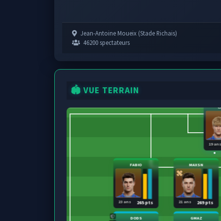
Jean-Antoine Moueix (Stade Richais)
46200 spectateurs
🏟️ VUE TERRAIN
C
19 an
FABIO
MAXSN
23 ans
21 ans
265 pts
269 pts
DODS
GMAZ