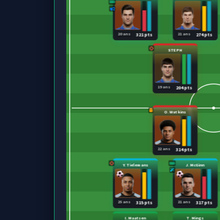
20 ans
21 ans
321 pts
274 pts
STEPH
19 ans
204 pts
O. Watkins
22 ans
314 pts
Y. Tielemans
J. McGinn
25 ans
21 ans
315 pts
317 pts
I. Maatsen
T. Mings