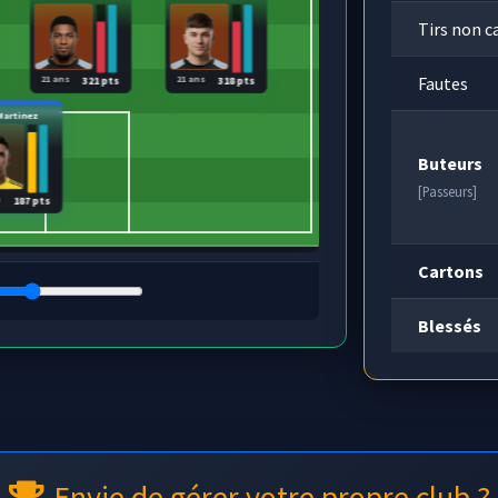
Tirs non c
Fautes
21 ans
21 ans
321 pts
318 pts
 Martinez
Buteurs
[Passeurs]
s
187 pts
Cartons
Blessés
Envie de gérer votre propre club ?