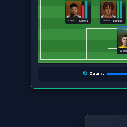
19 ans
22 ans
324 pts
306 pts
E.
21 an
Zoom :