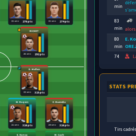
défe
min
s'am
83
21 ans
21 ans
276 pts
274 pts
min
alors
RICHET
80
E. K
min
ORE
26 ans
292 pts
74
L
min
tempo
D. Mallen
STATS PR
22 ans
315 pts
M. Rogers
E. Buendia
21 ans
20 ans
316 pts
316 pts
Tirs cadré
E. Konsa
M. Cash