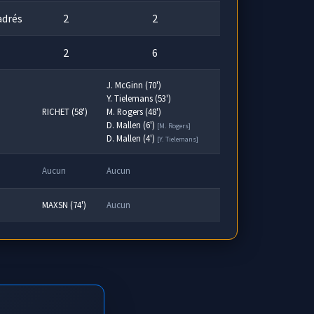
adrés
2
2
2
6
J. McGinn (70')
Y. Tielemans (53')
RICHET (58')
M. Rogers (48')
D. Mallen (6')
[M. Rogers]
D. Mallen (4')
[Y. Tielemans]
Aucun
Aucun
MAXSN (74')
Aucun