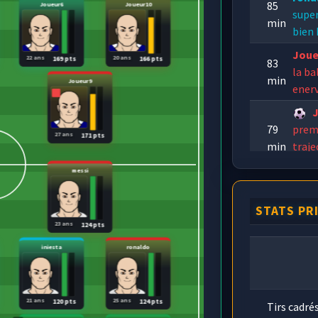
85
Joueur6
Joueur10
supe
min
bien 
Joue
22 ans
20 ans
169 pts
166 pts
83
la ba
min
Joueur9
enerv
79
prem
27 ans
171 pts
min
traje
filets
messi
Fc Sl
75
regar
STATS PR
min
Myku
23 ans
124 pts
iniesta
ronaldo
21 ans
25 ans
120 pts
124 pts
Tirs cadré