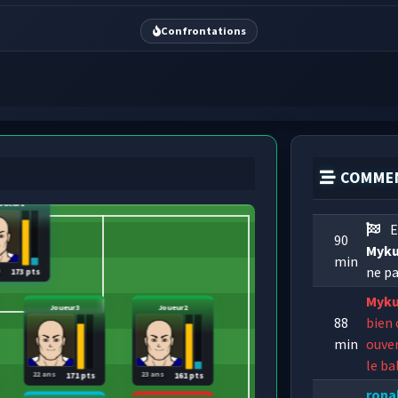
Confrontations
COMMEN
oueur1
E
90
Myku
min
ne pa
s
173 pts
Myku
Joueur3
Joueur2
88
bien 
min
ouve
le ba
22 ans
23 ans
171 pts
161 pts
rona