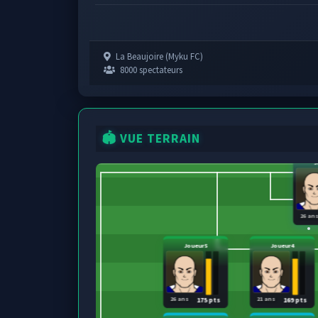
La Beaujoire (Myku FC)
8000 spectateurs
🏟️ VUE TERRAIN
J
26 an
Joueur5
Joueur4
26 ans
21 ans
175 pts
169 pts