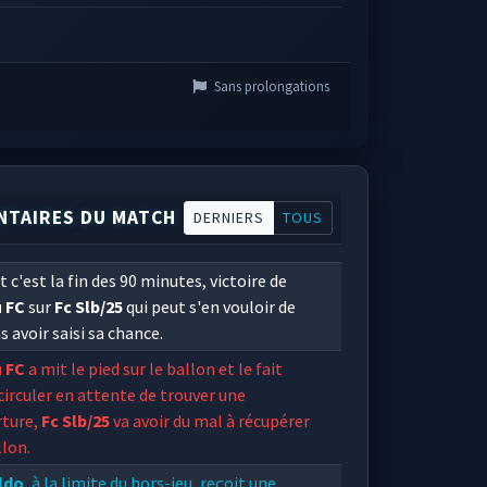
Sans prolongations
TAIRES DU MATCH
DERNIERS
TOUS
t c'est la fin des 90 minutes, victoire de
 FC
sur
Fc Slb/25
qui peut s'en vouloir de
s avoir saisi sa chance.
 FC
a mit le pied sur le ballon et le fait
circuler en attente de trouver une
rture,
Fc Slb/25
va avoir du mal à récupérer
llon.
ldo
, à la limite du hors-jeu, reçoit une