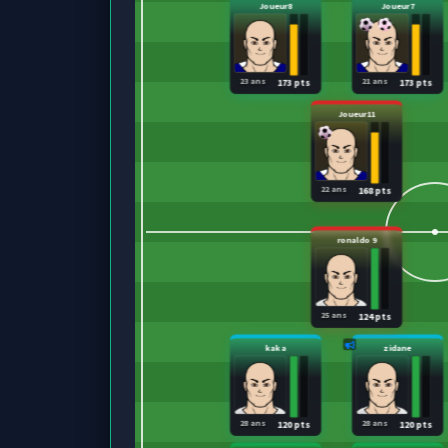
Joueur8
Joueur7
23 ans
21 ans
173 pts
173 pts
Joueur11
22 ans
168 pts
ronaldo 9
25 ans
124 pts
kaka
zidane
28 ans
28 ans
120 pts
120 pts