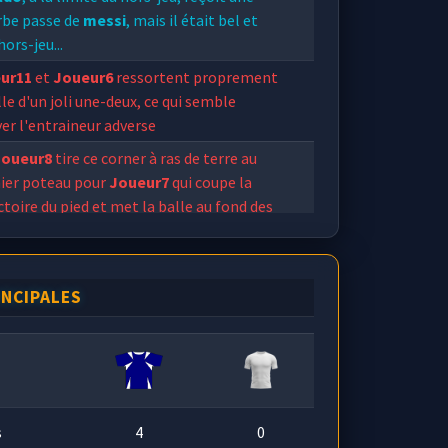
rbe passe de
messi
, mais il était bel et
hors-jeu...
ur11
et
Joueur6
ressortent proprement
lle d'un joli une-deux, ce qui semble
er l'entraineur adverse
Joueur8
tire ce corner à ras de terre au
ier poteau pour
Joueur7
qui coupe la
ctoire du pied et met la balle au fond des
.
b/25
développe un football agréable à
der depuis quelques minutes, tandis que
INCIPALES
 FC
court après le ballon
s
4
0