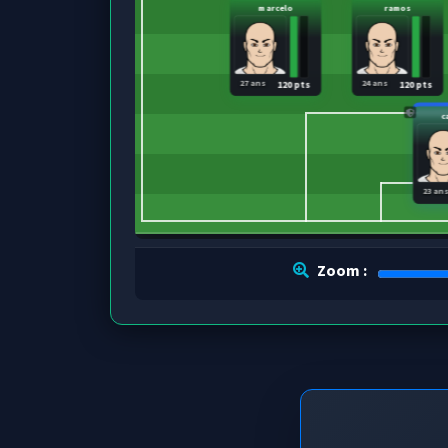
marcelo
ramos
27 ans
24 ans
120 pts
120 pts
c
23 an
Zoom :