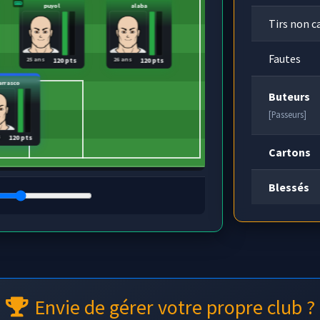
puyol
alaba
Tirs non c
Fautes
25 ans
26 ans
120 pts
120 pts
arrasco
Buteurs
[Passeurs]
s
120 pts
Cartons
Blessés
Envie de gérer votre propre club ?