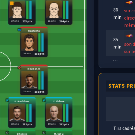
86
sur c
min
direc
27 ans
21 ans
223 pts
234 pts
même
Raphinha
85
son d
min
sur l
24 ans
232 pts
81
XI L
min
Neymar Jr.
STATS PR
22 ans
232 pts
D. Beckham
Z. Zidane
23 ans
19 ans
231 pts
231 pts
Tirs cadré
S Ramos
M. Cafu