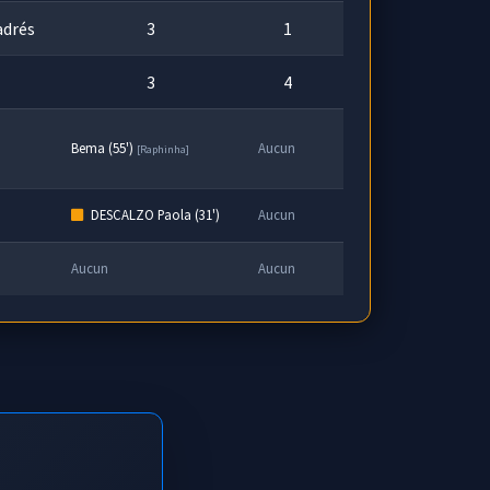
adrés
3
1
3
4
Bema (55')
Aucun
[Raphinha]
DESCALZO Paola (31')
Aucun
Aucun
Aucun