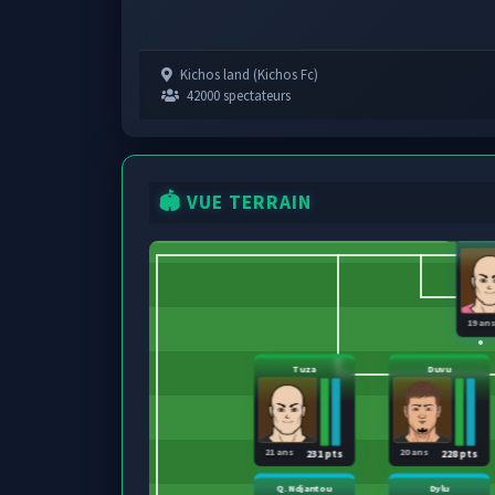
Kichos land (Kichos Fc)
42000 spectateurs
🏟️ VUE TERRAIN
19 an
Tuza
Duvu
21 ans
20 ans
231 pts
228 pts
Q. Ndjantou
Dylu