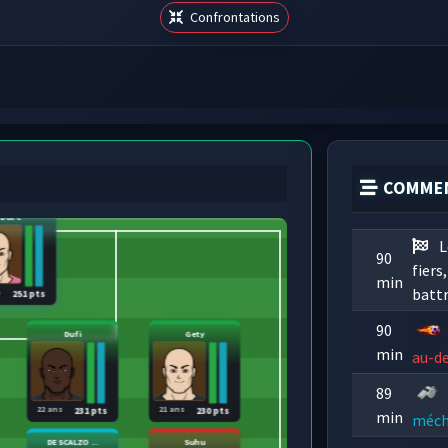
Confrontations
COMMEN
Dute
L
90
fiers
min
battr
s
251 pts
90
Dufi
Gety
min
au-de
89
22 ans
21 ans
231 pts
230 pts
min
méch
DESCALZO ...
Suhu