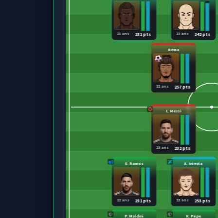
21 ans
23 ans
231 pts
242 pts
Bema
21 ans
257 pts
L. Messi
23 ans
232 pts
S. Ramos
A. Iniesta
22 ans
22 ans
231 pts
253 pts
P. Maldini
K. Pepe