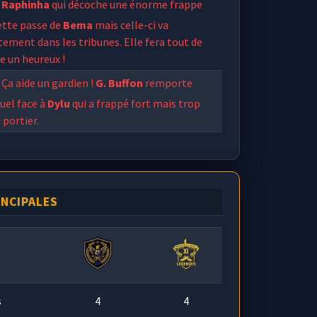
Raphinha
qui décoche une énorme frappe
ette passe de
Bema
mais celle-ci va
tement dans les tribunes. Elle fera tout de
 un heureux !
Ça aide un gardien !
G. Buffon
remporte
uel face à
Dylu
qui a frappé fort mais trop
e portier.
egendes
modifie sa stratégie.
INCIPALES
s
4
4