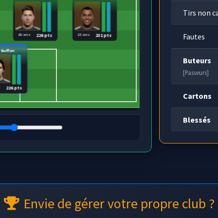
Tirs non c
Fautes
26 ans
23 ans
226 pts
231 pts
. Buffon
Buteurs
[Passeurs]
s
226 pts
Cartons
Blessés
Envie de gérer votre propre club ?