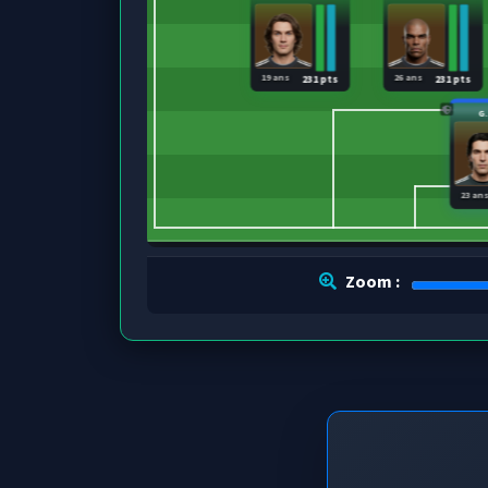
19 ans
26 ans
231 pts
231 pts
G
23 an
Zoom :