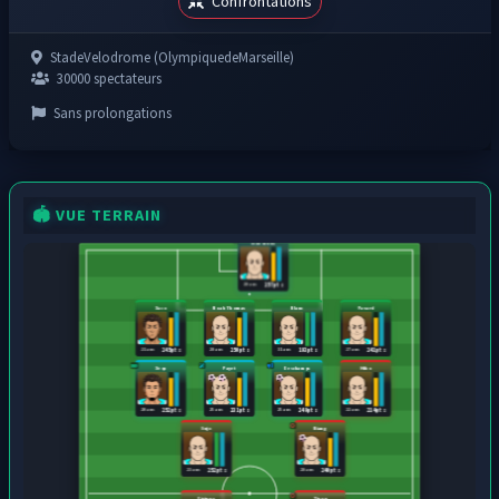
Confrontations
StadeVelodrome (OlympiquedeMarseille)
30000 spectateurs
Sans prolongations
🏟️ VUE TERRAIN
Mandanda
28 ans
257 pts
Xaco
Noah Thomas
Blanc
Pavard
21 ans
28 ans
31 ans
27 ans
245 pts
250 pts
193 pts
241 pts
Xeqa
Payet
Deschamps
Hiho
20 ans
25 ans
25 ans
22 ans
252 pts
231 pts
249 pts
214 pts
Sujo
Niang
23 ans
28 ans
252 pts
240 pts
Firinga
Tiro q