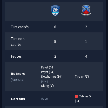
min
le petit filet. Dommage!
Tirs cadrés
6
2
Tirs non
5
1
cadrés
Fautes
2
4
Payet (74')
Payet (34')
Buteurs
Deschamps (30')
Tiro q (71')
[Passeurs]
[Hiho]
Niang (7')
Yab les O
Cartons
Aucun
(74')