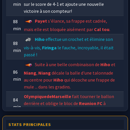
min
sur le score de 4-1 et ajoute une nouvelle
victoire à son compteur!
Payet
s'élance, sa frappe est cadrée,
88
min
mais elle est bloquée aisément par
Cal tou
.
Hiho
effectue un crochet et élimine son
88
vis-à-vis,
Firinga
le fauche, incroyable, il était
min
passé !
Suite à une belle combinaison de
Hiho
et
86
Niang
,
Niang
décale la balle d'une talonnade
min
au centre pour
Hiho
qui décoche une frappe de
mule ... dans les gradins.
OlympiquedeMarseille
fait tourner le ballon
84
derrière et oblige le bloc de
Reunion FC
à
min
remonter.
Lancé sur l'aile droite,
Deschamps
voit
80
STATS PRINCIPALES
le gardien avancé. Il tente un tir qui finit dans