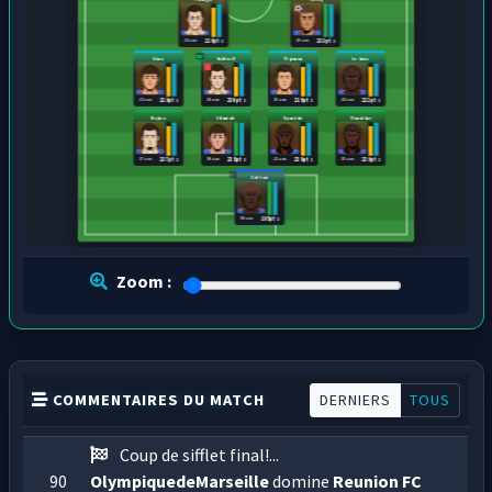
21 ans
25 ans
216 pts
233 pts
Dina
Yab les O
Ti pimen
Le boss
21 ans
28 ans
25 ans
28 ans
229 pts
230 pts
216 pts
222 pts
Bejisa
Chintok
Gamède
Ti malbar
27 ans
30 ans
22 ans
25 ans
237 pts
238 pts
239 pts
236 pts
Cal tou
30 ans
195 pts
Zoom :
COMMENTAIRES DU MATCH
DERNIERS
TOUS
Coup de sifflet final!...
90
OlympiquedeMarseille
domine
Reunion FC