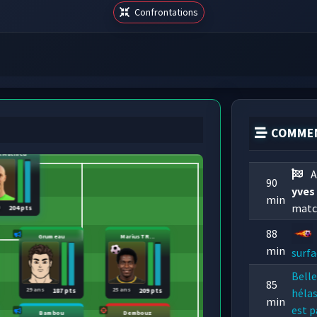
Confrontations
COMMEN
l Mathieu
A
90
yves
min
match
s
204 pts
88
Grumeau
Marius TR...
min
surfa
Bell
85
29 ans
25 ans
hélas
187 pts
209 pts
min
est p
Bambou
Dembouz