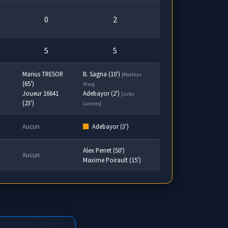
0
2
5
5
Marius TRESOR
B. Sagna (10')
[Mathias
(65')
Pino]
Joueur 16641
Adebayor (2')
[Jules
(23')
Lantres]
Aucun
Adebayor (3')
Alex Perret (50')
Aucun
Maxime Poirault (15')