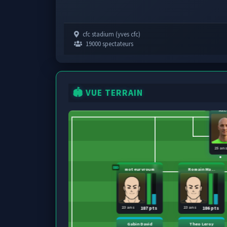
cfc stadium (yves cfc)
19000 spectateurs
🏟️ VUE TERRAIN
Axe
25 an
moteur vroum
Romain Ma...
23 ans
23 ans
187 pts
186 pts
Gabin David
Theo Leroy