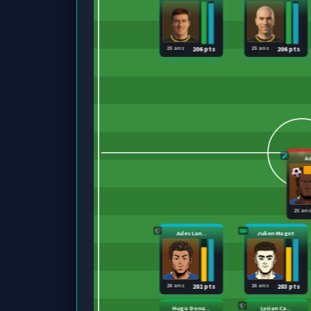
25 ans
25 ans
206 pts
206 pts
A
25 an
Jules Lan...
Julien Magot
26 ans
26 ans
281 pts
283 pts
Hugo Dona...
Lysian Ca...