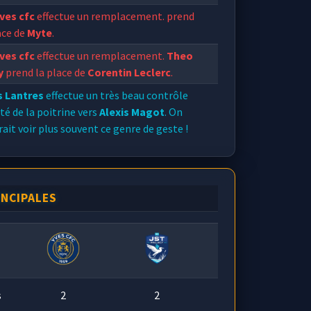
ves cfc
effectue un remplacement.
prend
ace de
Myte
.
ves cfc
effectue un remplacement.
Theo
y
prend la place de
Corentin Leclerc
.
s Lantres
effectue un très beau contrôle
té de la poitrine vers
Alexis Magot
. On
ait voir plus souvent ce genre de geste !
INCIPALES
s
2
2