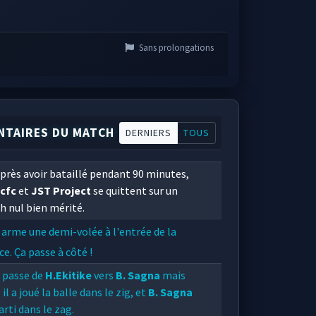
Sans prolongations
TAIRES DU MATCH
DERNIERS
TOUS
près avoir bataillé pendant 90 minutes,
 cfc
et
JST Project
se quittent sur un
 nul bien mérité.
arme une demi-volée à l'entrée de la
ce. Ça passe à côté !
e passe de
H.Ekitike
vers
B. Sagna
mais
 il a joué la balle dans le zig, et
B. Sagna
arti dans le zag.