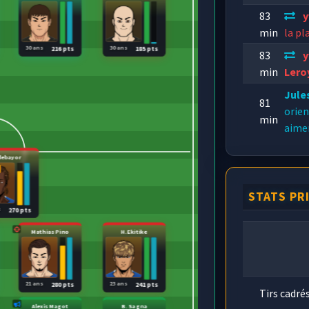
83
y
min
la pl
30 ans
30 ans
216 pts
185 pts
83
y
min
Lero
Jule
81
orien
min
aimer
debayor
STATS PR
s
270 pts
Mathias Pino
H.Ekitike
21 ans
23 ans
280 pts
241 pts
Tirs cadré
Alexis Magot
B. Sagna