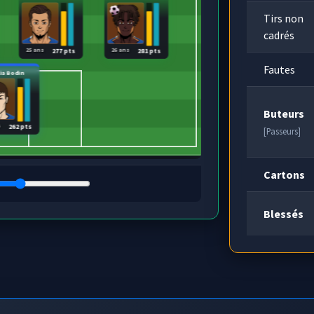
Tirs non
cadrés
25 ans
26 ans
277 pts
281 pts
Fautes
lia Bodin
Buteurs
s
262 pts
[Passeurs]
Cartons
Blessés