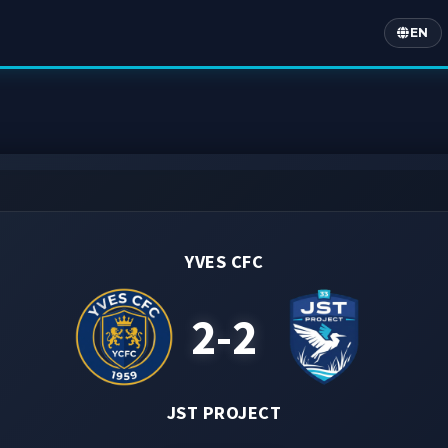
EN
Englis
YVES CFC
2-2
JST PROJECT