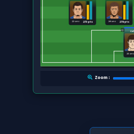
23 ans
24 ans
273 pts
278 pts
Ce
25 an
Zoom :