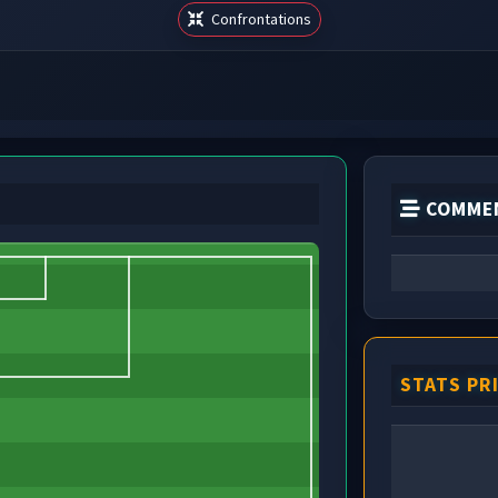
Confrontations
COMMEN
STATS PR